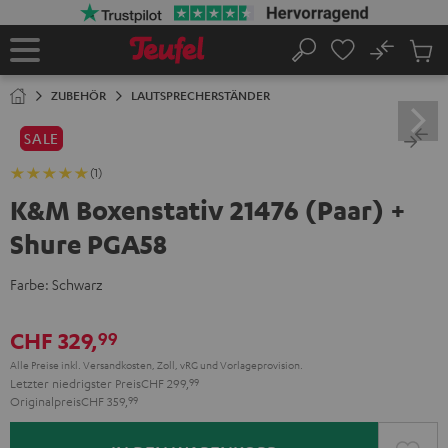
ZUM
NHALT
RINGEN
No
Abs
Startseite
Suche
Artike
im
ZUBEHÖR
LAUTSPRECHERSTÄNDER
Waren
SALE
(1)
K&M Boxenstativ 21476 (Paar) +
Shure PGA58
Farbe:
Schwarz
CHF 329,
99
Alle Preise inkl. Versandkosten, Zoll, vRG und Vorlageprovision.
Letzter niedrigster Preis
CHF 299,
99
Originalpreis
CHF 359,
99