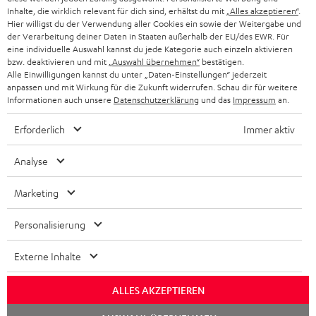
Inhalte, die wirklich relevant für dich sind, erhältst du mit
„Alles akzeptieren“
.
SCHWEIZ
BLUETOOTH-LAUTSPRECHER
Hier willigst du der Verwendung aller Cookies ein sowie der Weitergabe und
PARTNERPROGRAMM
der Verarbeitung deiner Daten in Staaten außerhalb der EU/des EWR. Für
KOPFHÖRER
eine individuelle Auswahl kannst du jede Kategorie auch einzeln aktivieren
NIEDERLANDE
BLOG
bzw. deaktivieren und mit
„Auswahl übernehmen“
bestätigen.
Alle Einwilligungen kannst du unter „Daten-Einstellungen“ jederzeit
BLUETOOTH-KOPFHÖRER
NEWSLETTER
anpassen und mit Wirkung für die Zukunft widerrufen. Schau dir für weitere
BELGIEN
Informationen auch unsere
Datenschutzerklärung
und das
Impressum
an.
STEREOANLAGEN
STORES
Erforderlich
Immer aktiv
FRANKREICH
LAUTSPRECHER
DEINE VORTEILE BEI TEUFEL
Analyse
POLEN
ULTIMA-SERIE
TEUFEL STORY
Marketing
IN-EAR-KOPFHÖRER
SPANIEN
UNSER MANAGEMENT
Personalisierung
FANSHOP
Technische Änderungen, Tippfehler und Irrtum vorbehalten. Das auf unseren
NACHHALTIGKEIT
ITALIEN
Externe Inhalte
Fotos abgebildete Zubehör ist nicht im Lieferumfang enthalten. Etwaige
NEUHEITEN
Entsorgungsgebühren für Batterien sind im Preis inbegriffen.
UNSERE WERTE
USA
ALLES AKZEPTIEREN
©2026 Lautsprecher Teufel GmbH - All rights reserved.
BILDUNGSRABATT
Chat