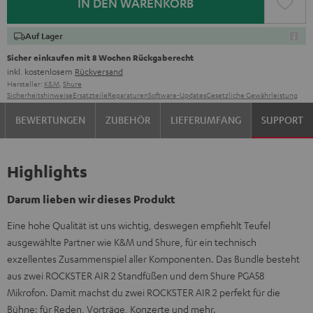
IN DEN WARENKORB
Auf Lager
Sicher einkaufen mit 8 Wochen Rückgaberecht
inkl. kostenlosem
Rückversand
Hersteller:
K&M
,
Shure
Sicherheitshinweise
Ersatzteile
Reparaturen
Software-Updates
Gesetzliche Gewährleistung
BEWERTUNGEN
ZUBEHÖR
LIEFERUMFANG
SUPPORT
Highlights
Darum lieben wir dieses Produkt
Eine hohe Qualität ist uns wichtig, deswegen empfiehlt Teufel
ausgewählte Partner wie K&M und Shure, für ein technisch
exzellentes Zusammenspiel aller Komponenten. Das Bundle besteht
aus zwei ROCKSTER AIR 2 Standfüßen und dem Shure PGA58
Mikrofon. Damit machst du zwei ROCKSTER AIR 2 perfekt für die
Bühne: für Reden, Vorträge, Konzerte und mehr.