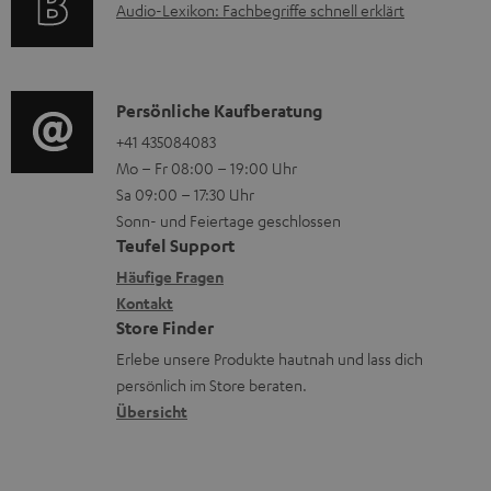
n
A
Audio-Lexikon: Fachbegriffe schnell erklärt
r
i
t
u
m
o
e
d
a
n
r
i
K
Persönliche Kaufberatung
t
e
l
o
o
+41 435084083
i
n
Mo – Fr 08:00 – 19:00 Uhr
a
-
n
o
z
Sa 09:00 – 17:30 Uhr
d
L
t
n
u
Sonn- und Feiertage geschlossen
e
e
a
e
Teufel Support
m
n
x
k
n
Häufige Fragen
V
i
Kontakt
t
z
e
Store Finder
k
d
u
r
Erlebe unsere Produkte hautnah und lass dich
o
a
r
s
persönlich im Store beraten.
n
t
G
Übersicht
a
e
a
n
n
r
d