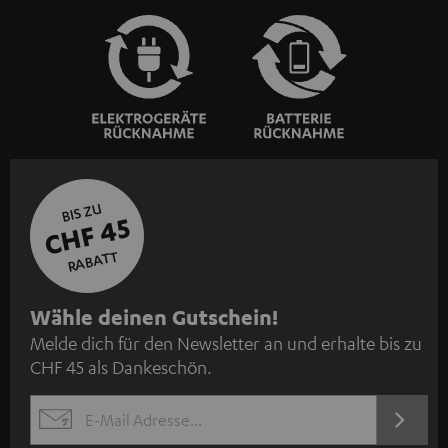
BIS ZU
CHF 45
RABATT
N
Wähle deinen Gutschein!
Melde dich für den Newsletter an und erhalte bis zu
e
CHF 45 als Dankeschön.
w
s
JETZT
EMAIL
l
ANME