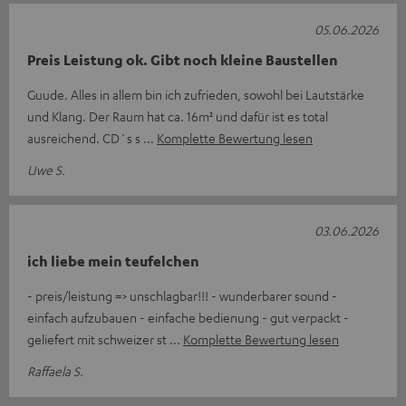
05.06.2026
Preis Leistung ok. Gibt noch kleine Baustellen
Guude. Alles in allem bin ich zufrieden, sowohl bei Lautstärke
und Klang. Der Raum hat ca. 16m² und dafür ist es total
ausreichend. CD´s s
Komplette Bewertung lesen
Uwe S.
03.06.2026
ich liebe mein teufelchen
- preis/leistung => unschlagbar!!! - wunderbarer sound -
einfach aufzubauen - einfache bedienung - gut verpackt -
geliefert mit schweizer st
Komplette Bewertung lesen
Raffaela S.