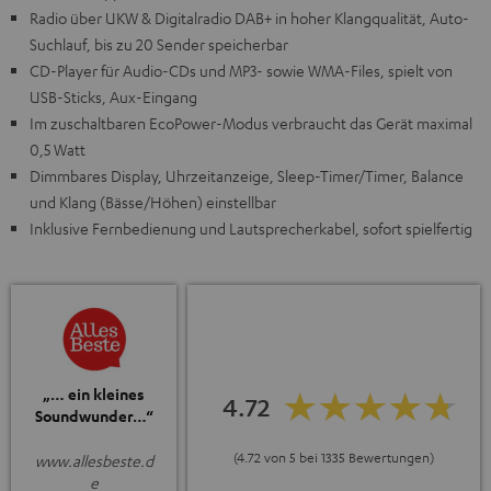
Radio über UKW & Digitalradio DAB+ in hoher Klangqualität, Auto-
Suchlauf, bis zu 20 Sender speicherbar
CD-Player für Audio-CDs und MP3- sowie WMA-Files, spielt von
USB-Sticks, Aux-Eingang
Im zuschaltbaren EcoPower-Modus verbraucht das Gerät maximal
0,5 Watt
Dimmbares Display, Uhrzeitanzeige, Sleep-Timer/Timer, Balance
und Klang (Bässe/Höhen) einstellbar
Inklusive Fernbedienung und Lautsprecherkabel, sofort spielfertig
„… ein kleines
4.72
Soundwunder…“
(4.72 von 5 bei 1335 Bewertungen)
www.allesbeste.d
e