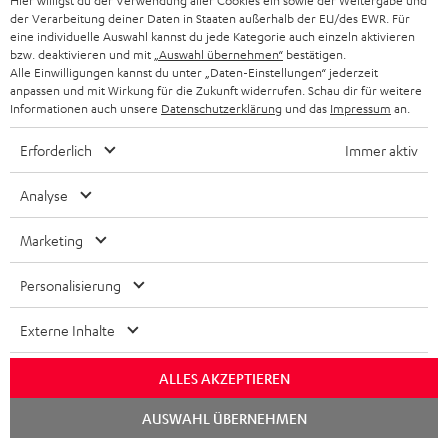
s
Hier willigst du der Verwendung aller Cookies ein sowie der Weitergabe und
der Verarbeitung deiner Daten in Staaten außerhalb der EU/des EWR. Für
JETZT
EMAIL
l
eine individuelle Auswahl kannst du jede Kategorie auch einzeln aktivieren
ANME
WIDGET
bzw. deaktivieren und mit
„Auswahl übernehmen“
bestätigen.
e
Alle Einwilligungen kannst du unter „Daten-Einstellungen“ jederzeit
t
anpassen und mit Wirkung für die Zukunft widerrufen. Schau dir für weitere
Informationen auch unsere
Datenschutzerklärung
und das
Impressum
an.
t
e
Erforderlich
Immer aktiv
r
Analyse
a
n
Marketing
Kategorien
m
Personalisierung
HEIMKINO
e
Unternehmen
l
Externe Inhalte
HEIMKINO-KOMPLETTANLAGEN
SUPPORT
d
Teufel Onlineshops
ALLES AKZEPTIEREN
SOUNDBARS
u
KARRIERE
DEUTSCHLAND
Chat
AUSWAHL ÜBERNEHMEN
n
starten
STEREO
PRESSE & MARKETING