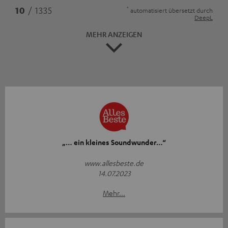
*
10
/ 1335
automatisiert übersetzt durch
DeepL
MEHR ANZEIGEN
„… ein kleines Soundwunder…“
www.allesbeste.de
14.07.2023
Mehr...