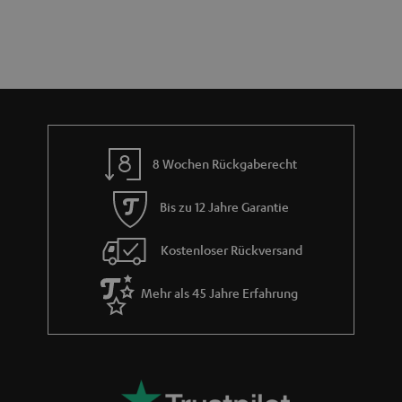
e
a
n
n
r
d
a
n
t
i
e
8 Wochen Rückgaberecht
Bis zu 12 Jahre Garantie
Kostenloser Rückversand
Mehr als 45 Jahre Erfahrung