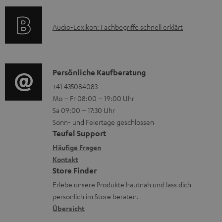
f
r
a
s
o
l
t
A
Audio-Lexikon: Fachbegriffe schnell erklärt
r
a
i
u
m
d
o
d
a
e
n
i
K
Persönliche Kaufberatung
t
n
e
o
o
+41 435084083
i
n
Mo – Fr 08:00 – 19:00 Uhr
-
n
o
z
Sa 09:00 – 17:30 Uhr
L
t
n
u
Sonn- und Feiertage geschlossen
e
a
e
Teufel Support
m
x
k
n
Häufige Fragen
V
i
Kontakt
t
z
e
Store Finder
k
d
u
r
Erlebe unsere Produkte hautnah und lass dich
o
a
r
s
persönlich im Store beraten.
n
t
G
Übersicht
a