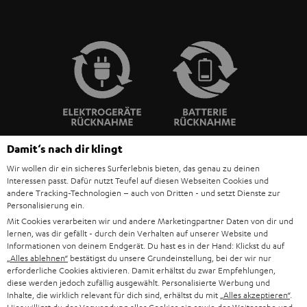
Damit‘s nach dir klingt
Wir wollen dir ein sicheres Surferlebnis bieten, das genau zu deinen
BIS ZU
Interessen passt. Dafür nutzt Teufel auf diesen Webseiten Cookies und
CHF 45
andere Tracking-Technologien – auch von Dritten - und setzt Dienste zur
Personalisierung ein.
RABATT
Mit Cookies verarbeiten wir und andere Marketingpartner Daten von dir und
lernen, was dir gefällt - durch dein Verhalten auf unserer Website und
N
Wähle deinen Gutschein!
Informationen von deinem Endgerät. Du hast es in der Hand: Klickst du auf
„Alles ablehnen“
bestätigst du unsere Grundeinstellung, bei der wir nur
Melde dich für den Newsletter an und erhalte bis zu
e
erforderliche Cookies aktivieren. Damit erhältst du zwar Empfehlungen,
CHF 45 als Dankeschön.
diese werden jedoch zufällig ausgewählt. Personalisierte Werbung und
w
Inhalte, die wirklich relevant für dich sind, erhältst du mit
„Alles akzeptieren“
.