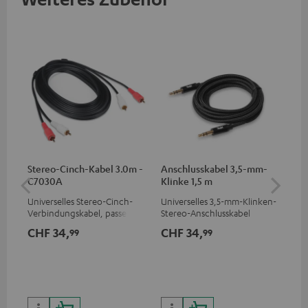
Stereo-Cinch-Kabel 3.0m -
Anschlusskabel 3,5-mm-
Ver
C7030A
Klinke 1,5 m
mm
Universelles Stereo-Cinch-
Universelles 3,5-mm-Klinken-
Uni
Verbindungskabel, passend
Stereo-Anschlusskabel
Ste
für alle Geräte mit Cinch-
CHF 34,
CHF 34,
CH
99
99
Buchsen