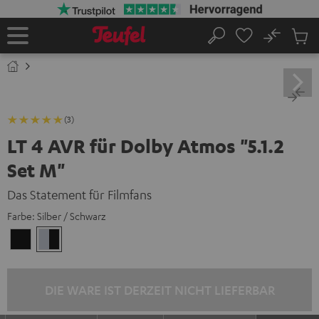
ZUM
NHALT
RINGEN
No
Abs
Startseite
Suche
Artike
im
Waren
(3)
LT 4 AVR für Dolby Atmos "5.1.2
Set M"
Das Statement für Filmfans
Farbe:
Silber / Schwarz
Schwarz
Silber
/
/
Schwarz
Schwarz
DIE WARE IST DERZEIT NICHT LIEFERBAR