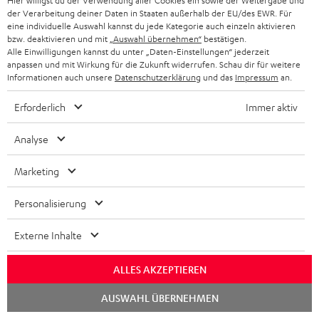
Hier willigst du der Verwendung aller Cookies ein sowie der Weitergabe und
der Verarbeitung deiner Daten in Staaten außerhalb der EU/des EWR. Für
eine individuelle Auswahl kannst du jede Kategorie auch einzeln aktivieren
bzw. deaktivieren und mit
„Auswahl übernehmen“
bestätigen.
Alle Einwilligungen kannst du unter „Daten-Einstellungen“ jederzeit
anpassen und mit Wirkung für die Zukunft widerrufen. Schau dir für weitere
Teufel Blog
Informationen auch unsere
Datenschutzerklärung
und das
Impressum
an.
Audio-Technologien, HiFi-Trends, Tipps & Tricks
Erforderlich
Immer aktiv
Teufel Support
Analyse
Häufige Fragen
Kontakt
Marketing
Rückgabe / Rücktritt
Sendungsverfolgung
Personalisierung
Store Finder
Externe Inhalte
Erlebe unsere Produkte hautnah und lass dich persönlich
im Store beraten.
ALLES AKZEPTIEREN
Chat
AUSWAHL ÜBERNEHMEN
starten