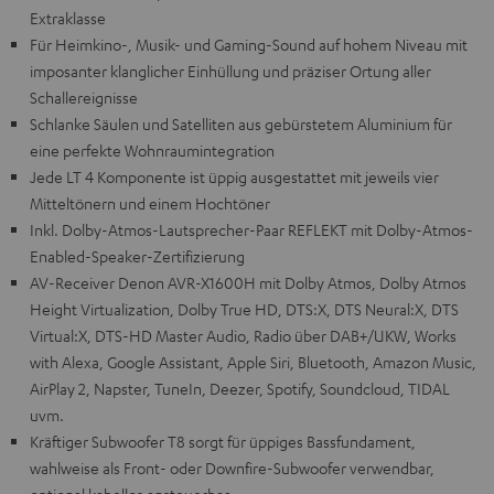
Extraklasse
Für Heimkino-, Musik- und Gaming-Sound auf hohem Niveau mit
imposanter klanglicher Einhüllung und präziser Ortung aller
Schallereignisse
Schlanke Säulen und Satelliten aus gebürstetem Aluminium für
eine perfekte Wohnraumintegration
Jede LT 4 Komponente ist üppig ausgestattet mit jeweils vier
Mitteltönern und einem Hochtöner
Inkl. Dolby-Atmos-Lautsprecher-Paar REFLEKT mit Dolby-Atmos-
Enabled-Speaker-Zertifizierung
AV-Receiver Denon AVR-X1600H mit Dolby Atmos, Dolby Atmos
Height Virtualization, Dolby True HD, DTS:X, DTS Neural:X, DTS
Virtual:X, DTS-HD Master Audio, Radio über DAB+/UKW, Works
with Alexa, Google Assistant, Apple Siri, Bluetooth, Amazon Music,
AirPlay 2, Napster, TuneIn, Deezer, Spotify, Soundcloud, TIDAL
uvm.
Kräftiger Subwoofer T8 sorgt für üppiges Bassfundament,
wahlweise als Front- oder Downfire-Subwoofer verwendbar,