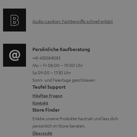
f
t
o
F
A
Audio-Lexikon: Fachbegriffe schnell erklärt
r
A
u
m
Q
d
a
s
i
K
Persönliche Kaufberatung
t
o
o
+41 435084083
i
Mo – Fr 08:00 – 19:00 Uhr
-
n
o
Sa 09:00 – 17:30 Uhr
L
t
n
Sonn- und Feiertage geschlossen
e
a
e
Teufel Support
x
k
n
Häufige Fragen
i
Kontakt
t
z
Store Finder
k
d
u
Erlebe unsere Produkte hautnah und lass dich
o
a
r
persönlich im Store beraten.
n
t
G
Übersicht