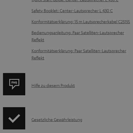
u
n
Safety Booklet: Center-Lautsprecher L 430 C
t
Konformitätserklärung: 15 m Lautsprecherkabel C2515S
e
Bedienungsanleitung: Paar Satelliten-Lautsprecher
r
Reflekt
l
Konformitätserklärung: Paar Satelliten-Lautsprecher
a
Reflekt
d
e
n
P
Hilfe zu diesem Produkt
r
o
d
I
Gesetzliche Gewährleistung
u
n
k