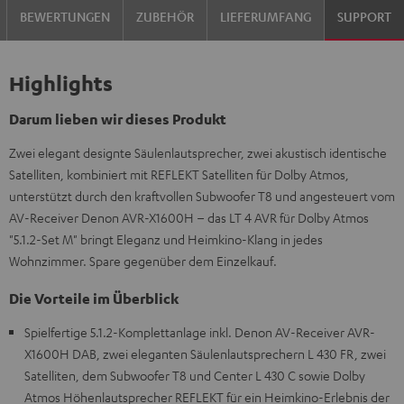
BEWERTUNGEN
ZUBEHÖR
LIEFERUMFANG
SUPPORT
Highlights
Darum lieben wir dieses Produkt
Zwei elegant designte Säulenlautsprecher, zwei akustisch identische
Satelliten, kombiniert mit REFLEKT Satelliten für Dolby Atmos,
unterstützt durch den kraftvollen Subwoofer T8 und angesteuert vom
AV-Receiver Denon AVR-X1600H – das LT 4 AVR für Dolby Atmos
"5.1.2-Set M" bringt Eleganz und Heimkino-Klang in jedes
Wohnzimmer. Spare gegenüber dem Einzelkauf.
Die Vorteile im Überblick
Spielfertige 5.1.2-Komplettanlage inkl. Denon AV-Receiver AVR-
X1600H DAB, zwei eleganten Säulenlautsprechern L 430 FR, zwei
Satelliten, dem Subwoofer T8 und Center L 430 C sowie Dolby
Atmos Höhenlautsprecher REFLEKT für ein Heimkino-Erlebnis der