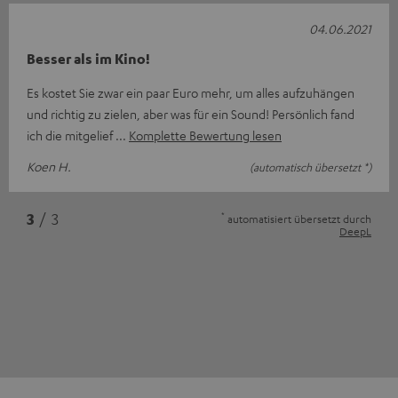
04.06.2021
Besser als im Kino!
Es kostet Sie zwar ein paar Euro mehr, um alles aufzuhängen
und richtig zu zielen, aber was für ein Sound! Persönlich fand
ich die mitgelief
Komplette Bewertung lesen
Koen H.
(automatisch übersetzt *)
*
3
/ 3
automatisiert übersetzt durch
DeepL