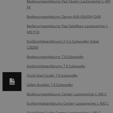
D
Bedienungsanleitung: Paar Säulen-Lautsprecher L 430
FR
o
k
Bedienungsanleitung: Denon AVR-X1600H DAB
u
Bedienungsanleitung: Paar Satelliten-Lautsprecher L
m
430 FCR
e
Konformitätserklärung: 2,5 m Subwoofer-Kabel
n
C3525W
t
Bedienungsanleitung: T 8 Subwoofer
e
Konformitätserklärung: T 8 Subwoofer
z
Quick Start Guide: T 8 Subwoofer
u
m
Safety Booklet: T 8 Subwoofer
H
Bedienungsanleitung: Center-Lautsprecher L 430 C
e
Konformitätserklärung: Center-Lautsprecher L 430 C
r
Quick Start Guide: Center-Lautsprecher L 430 C