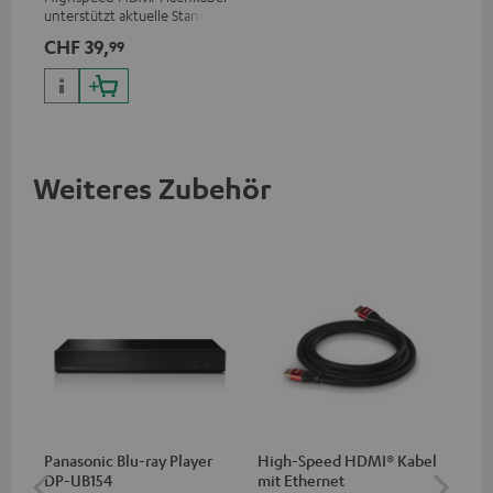
unterstützt aktuelle Standards
wie z.B. 4K 50/60p und 4K 3D
CHF 39,
99
Weiteres Zubehör
Panasonic Blu-ray Player
High-Speed HDMI® Kabel
30
DP-UB154
mit Ethernet
C2