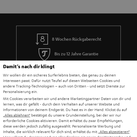
e
a
n
r
a
n
8 Wochen Rückgaberecht
t
i
Bis zu 12 Jahre Garantie
e
Damit‘s nach dir klingt
Kostenloser Rückversand
Wir wollen dir ein sicheres Surferlebnis bieten, das genau zu deinen
Interessen passt. Dafür nutzt Teufel auf diesen Webseiten Cookies und
Mehr als 45 Jahre Erfahrung
andere Tracking-Technologien – auch von Dritten - und setzt Dienste zur
Personalisierung ein.
Mit Cookies verarbeiten wir und andere Marketingpartner Daten von dir und
lernen, was dir gefällt - durch dein Verhalten auf unserer Website und
Informationen von deinem Endgerät. Du hast es in der Hand: Klickst du auf
„Alles ablehnen“
bestätigst du unsere Grundeinstellung, bei der wir nur
erforderliche Cookies aktivieren. Damit erhältst du zwar Empfehlungen,
diese werden jedoch zufällig ausgewählt. Personalisierte Werbung und
Inhalte, die wirklich relevant für dich sind, erhältst du mit
„Alles akzeptieren“
.