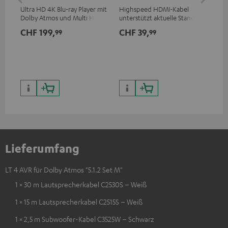
Ultra HD 4K Blu-ray Player mit
Highspeed HDMI-Kabel
Lau
Dolby Atmos und Multi HDR-
unterstützt aktuelle Standards
Unterstützung inklusive
wie z.B. 4K 50/60p und 4K 3D
CHF 199,
CHF 39,
CH
99
99
HDR10+ für eine überragende
Bildqualität mit lebensechten
Kontrasten und Farben
Lieferumfang
LT 4 AVR für Dolby Atmos "5.1.2 Set M"
1 × 30 m Lautsprecherkabel C2530S – Weiß
1 × 15 m Lautsprecherkabel C2515S – Weiß
1 × 2,5 m Subwoofer-Kabel C3525W – Schwarz