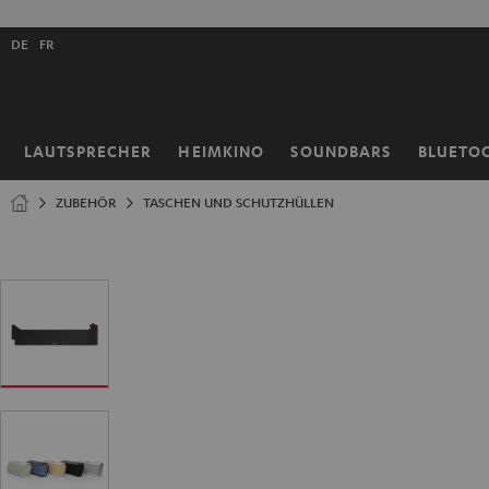
ZUM
NHALT
Shopsprache
RINGEN
DE
FR
auswählen
LAUTSPRECHER
HEIMKINO
SOUNDBARS
BLUETO
Startseite
ZUBEHÖR
TASCHEN UND SCHUTZHÜLLEN