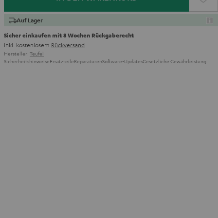
Auf Lager
Sicher einkaufen mit 8 Wochen Rückgaberecht
inkl. kostenlosem
Rückversand
Hersteller:
Teufel
Sicherheitshinweise
Ersatzteile
Reparaturen
Software-Updates
Gesetzliche Gewährleistung