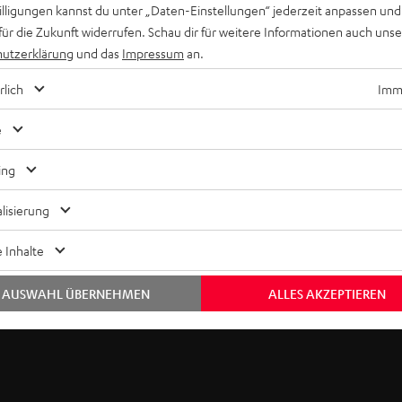
willigungen kannst du unter „Daten-Einstellungen“ jederzeit anpassen und
für die Zukunft widerrufen. Schau dir für weitere Informationen auch uns
utzerklärung
und das
Impressum
an.
rlich
Imme
 in
e
ing
lisierung
 Inhalte
AUSWAHL ÜBERNEHMEN
ALLES AKZEPTIEREN