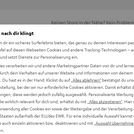
Keinen Store in der Nähe? Kein Problem,
beratung
beraten dich auch persönlich am Telefo
 nach dir klingt
Hier Termin buchen
n dir ein sicheres Surferlebnis bieten, das genau zu deinen Interessen pas
ufel auf diesen Webseiten Cookies und andere Tracking-Technologien – 
 und setzt Dienste zur Personalisierung ein.
ies verarbeiten wir und andere Marketingpartner Daten von dir und lernen
- durch dein Verhalten auf unserer Website und Informationen von deinem
 Du hast es in der Hand: Klickst du auf
„Alles ablehnen“
bestätigst du uns
tellung, bei der wir nur erforderliche Cookies aktivieren. Damit erhältst 
ngen, diese werden jedoch zufällig ausgewählt. Personalisierte Werbung
die wirklich relevant für dich sind, erhältst du mit
„Alles akzeptieren“
. Hier 
erwendung aller Cookies ein sowie der Weitergabe und der Verarbeitung 
 Staaten außerhalb der EU/des EWR. Für eine individuelle Auswahl kannst 
e auch einzeln aktivieren bzw. deaktivieren und mit
„Auswahl übernehme
en.