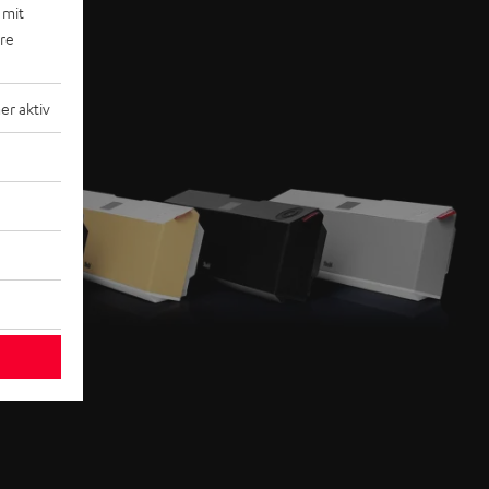
 mit
ere
r aktiv