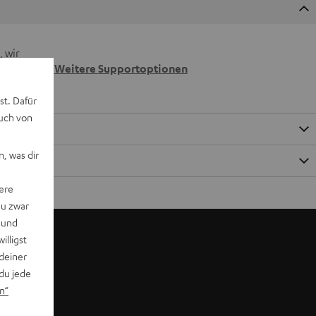
 wir
n.
Weitere Supportoptionen
st. Dafür
auch von
, was dir
ere
du zwar
 und
willigst
deiner
du jede
n“