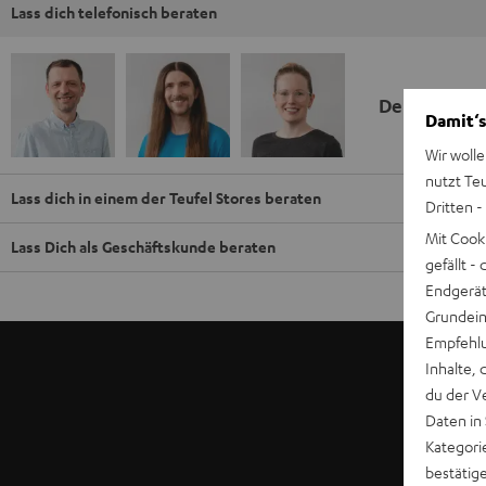
Lass dich telefonisch beraten
Deine Kauf
Damit‘s
Wir wolle
nutzt Te
Lass dich in einem der Teufel Stores beraten
Dritten -
Mit Cook
Lass Dich als Geschäftskunde beraten
gefällt 
Endgerät.
Grundeins
Empfehlu
Inhalte, 
du der V
Daten in
Kategori
bestätig