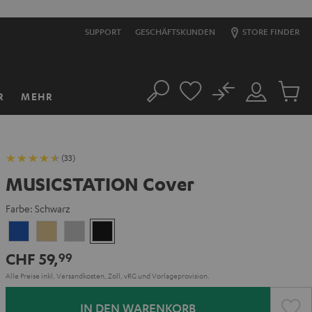
SUPPORT
GESCHÄFTSKUNDEN
STORE FINDER
No
R
MEHR
Suche
Mein
Artikel
Konto
im
Warenk
(33)
MUSICSTATION Cover
Farbe:
Schwarz
Blau
Gelb
Grau
Schwarz
CHF 59,
99
Alle Preise inkl. Versandkosten, Zoll, vRG und Vorlageprovision.
IN DEN WARENKORB