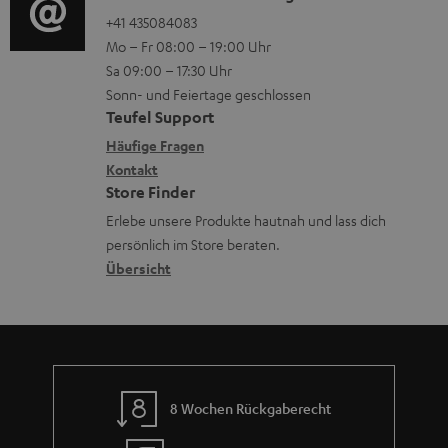
u
o
o
+41 435084083
i
n
Mo – Fr 08:00 – 19:00 Uhr
-
n
o
t
Sa 09:00 – 17:30 Uhr
L
t
n
e
Sonn- und Feiertage geschlossen
e
a
e
Teufel Support
r
x
k
n
Häufige Fragen
l
i
Kontakt
t
z
a
Store Finder
k
d
u
d
Erlebe unsere Produkte hautnah und lass dich
o
a
r
e
persönlich im Store beraten.
n
t
G
Übersicht
n
e
a
n
r
a
n
8 Wochen Rückgaberecht
t