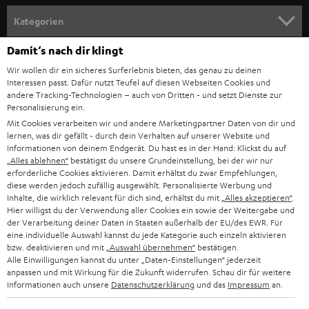
n
Kategorien
m
Damit‘s nach dir klingt
HEIMKINO
e
Unternehmen
Wir wollen dir ein sicheres Surferlebnis bieten, das genau zu deinen
l
Interessen passt. Dafür nutzt Teufel auf diesen Webseiten Cookies und
HEIMKINO-KOMPLETTANLAGEN
SUPPORT
d
andere Tracking-Technologien – auch von Dritten - und setzt Dienste zur
Teufel Onlineshops
Personalisierung ein.
SOUNDBARS
u
KARRIERE
Mit Cookies verarbeiten wir und andere Marketingpartner Daten von dir und
DEUTSCHLAND
lernen, was dir gefällt - durch dein Verhalten auf unserer Website und
n
STEREO
Informationen von deinem Endgerät. Du hast es in der Hand: Klickst du auf
PRESSE & MARKETING
g
„Alles ablehnen“
bestätigst du unsere Grundeinstellung, bei der wir nur
ÖSTERREICH
erforderliche Cookies aktivieren. Damit erhältst du zwar Empfehlungen,
SMART HOME
GESCHÄFTSKUNDEN
diese werden jedoch zufällig ausgewählt. Personalisierte Werbung und
Inhalte, die wirklich relevant für dich sind, erhältst du mit
„Alles akzeptieren“
.
SCHWEIZ
BLUETOOTH-LAUTSPRECHER
Hier willigst du der Verwendung aller Cookies ein sowie der Weitergabe und
PARTNERPROGRAMM
der Verarbeitung deiner Daten in Staaten außerhalb der EU/des EWR. Für
KOPFHÖRER
eine individuelle Auswahl kannst du jede Kategorie auch einzeln aktivieren
NIEDERLANDE
BLOG
bzw. deaktivieren und mit
„Auswahl übernehmen“
bestätigen.
Alle Einwilligungen kannst du unter „Daten-Einstellungen“ jederzeit
BLUETOOTH-KOPFHÖRER
anpassen und mit Wirkung für die Zukunft widerrufen. Schau dir für weitere
NEWSLETTER
BELGIEN
Informationen auch unsere
Datenschutzerklärung
und das
Impressum
an.
STEREOANLAGEN
STORES