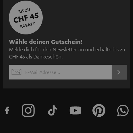
BIS ZU
CHF 45
RABATT
N
Wähle deinen Gutschein!
Melde dich für den Newsletter an und erhalte bis zu
e
CHF 45 als Dankeschön.
w
s
JETZT
EMAIL
l
ANME
WIDGET
e
t
t
e
r
a