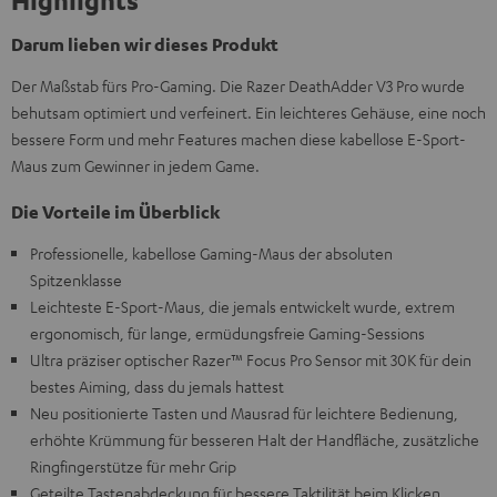
Highlights
Darum lieben wir dieses Produkt
Der Maßstab fürs Pro-Gaming. Die Razer DeathAdder V3 Pro wurde
behutsam optimiert und verfeinert. Ein leichteres Gehäuse, eine noch
bessere Form und mehr Features machen diese kabellose E-Sport-
Maus zum Gewinner in jedem Game.
Die Vorteile im Überblick
Professionelle, kabellose Gaming-Maus der absoluten
Spitzenklasse
Leichteste E-Sport-Maus, die jemals entwickelt wurde, extrem
ergonomisch, für lange, ermüdungsfreie Gaming-Sessions
Ultra präziser optischer Razer™ Focus Pro Sensor mit 30K für dein
bestes Aiming, dass du jemals hattest
Neu positionierte Tasten und Mausrad für leichtere Bedienung,
erhöhte Krümmung für besseren Halt der Handfläche, zusätzliche
Ringfingerstütze für mehr Grip
Geteilte Tastenabdeckung für bessere Taktilität beim Klicken,