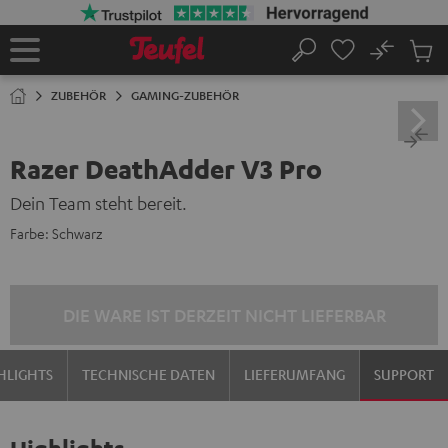
ZUM
NHALT
RINGEN
No
Abs
Startseite
Suche
Artike
im
ZUBEHÖR
GAMING-ZUBEHÖR
Waren
Razer DeathAdder V3 Pro
Dein Team steht bereit.
Farbe:
Schwarz
DIE WARE IST DERZEIT NICHT LIEFERBAR
HLIGHTS
TECHNISCHE DATEN
LIEFERUMFANG
SUPPORT