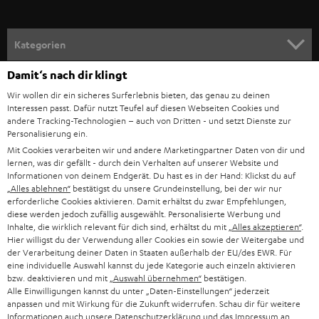
a
n
Kategorien
m
Damit‘s nach dir klingt
HEIMKINO
e
Unternehmen
Wir wollen dir ein sicheres Surferlebnis bieten, das genau zu deinen
l
Interessen passt. Dafür nutzt Teufel auf diesen Webseiten Cookies und
HEIMKINO-KOMPLETTANLAGEN
SUPPORT
d
andere Tracking-Technologien – auch von Dritten - und setzt Dienste zur
Teufel Onlineshops
Personalisierung ein.
SOUNDBARS
u
KARRIERE
Mit Cookies verarbeiten wir und andere Marketingpartner Daten von dir und
DEUTSCHLAND
lernen, was dir gefällt - durch dein Verhalten auf unserer Website und
n
STEREO
Informationen von deinem Endgerät. Du hast es in der Hand: Klickst du auf
PRESSE & MARKETING
g
„Alles ablehnen“
bestätigst du unsere Grundeinstellung, bei der wir nur
ÖSTERREICH
erforderliche Cookies aktivieren. Damit erhältst du zwar Empfehlungen,
SMART HOME
GESCHÄFTSKUNDEN
diese werden jedoch zufällig ausgewählt. Personalisierte Werbung und
Inhalte, die wirklich relevant für dich sind, erhältst du mit
„Alles akzeptieren“
.
SCHWEIZ
BLUETOOTH-LAUTSPRECHER
Hier willigst du der Verwendung aller Cookies ein sowie der Weitergabe und
PARTNERPROGRAMM
der Verarbeitung deiner Daten in Staaten außerhalb der EU/des EWR. Für
KOPFHÖRER
eine individuelle Auswahl kannst du jede Kategorie auch einzeln aktivieren
NIEDERLANDE
BLOG
bzw. deaktivieren und mit
„Auswahl übernehmen“
bestätigen.
Alle Einwilligungen kannst du unter „Daten-Einstellungen“ jederzeit
BLUETOOTH-KOPFHÖRER
anpassen und mit Wirkung für die Zukunft widerrufen. Schau dir für weitere
NEWSLETTER
BELGIEN
Informationen auch unsere
Datenschutzerklärung
und das
Impressum
an.