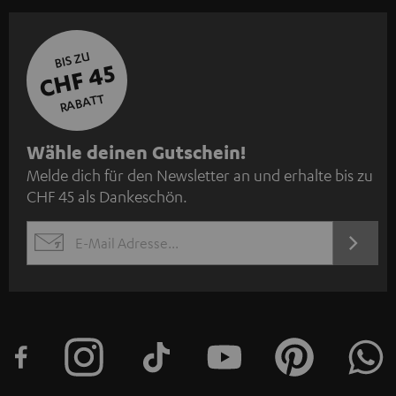
BIS ZU
CHF 45
RABATT
N
Wähle deinen Gutschein!
Melde dich für den Newsletter an und erhalte bis zu
e
CHF 45 als Dankeschön.
w
s
JETZT
EMAIL
l
ANME
WIDGET
e
t
t
e
r