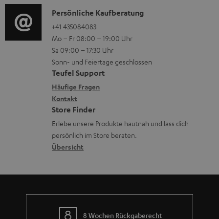
a
n
i
K
Persönliche Kaufberatung
t
e
o
o
+41 435084083
i
n
Mo – Fr 08:00 – 19:00 Uhr
-
n
o
z
Sa 09:00 – 17:30 Uhr
L
t
n
u
Sonn- und Feiertage geschlossen
e
a
e
Teufel Support
m
x
k
n
Häufige Fragen
V
i
Kontakt
t
z
e
Store Finder
k
d
u
r
Erlebe unsere Produkte hautnah und lass dich
o
a
r
s
persönlich im Store beraten.
n
t
G
Übersicht
a
e
a
n
n
r
d
a
n
8 Wochen Rückgaberecht