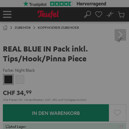
ZUM
NHALT
RINGEN
No
Abs
Startseite
Suche
Artike
im
ZUBEHÖR
KOPFHOERER ZUBEHOER
Waren
REAL BLUE IN Pack inkl.
Tips/Hook/Pinna Piece
Farbe:
Night Black
Night
Silver
Black
White
CHF 34,
99
Alle Preise inkl. Versandkosten, Zoll, vRG und Vorlageprovision.
IN DEN WARENKORB
Auf Lager