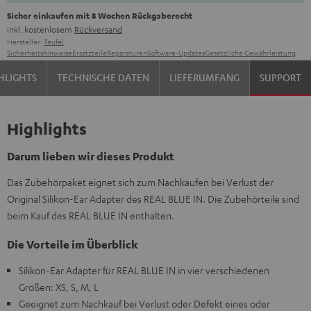
Sicher einkaufen mit 8 Wochen Rückgaberecht
inkl. kostenlosem
Rückversand
Hersteller:
Teufel
Sicherheitshinweise
Ersatzteile
Reparaturen
Software-Updates
Gesetzliche Gewährleistung
HLIGHTS
TECHNISCHE DATEN
LIEFERUMFANG
SUPPORT
Highlights
Darum lieben wir dieses Produkt
Das Zubehörpaket eignet sich zum Nachkaufen bei Verlust der
Original Silikon-Ear Adapter des REAL BLUE IN. Die Zubehörteile sind
beim Kauf des REAL BLUE IN enthalten.
Die Vorteile im Überblick
Silikon-Ear Adapter für REAL BLUE IN in vier verschiedenen
Größen: XS, S, M, L
Geeignet zum Nachkauf bei Verlust oder Defekt eines oder