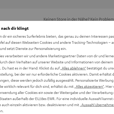
Keinen Store in der Nähe? Kein Problem,
beratung
beraten dich auch persönlich am Telefo
 nach dir klingt
Hier Termin buchen
n dir ein sicheres Surferlebnis bieten, das genau zu deinen Interessen pas
ufel auf diesen Webseiten Cookies und andere Tracking-Technologien – 
 und setzt Dienste zur Personalisierung ein.
ies verarbeiten wir und andere Marketingpartner Daten von dir und lernen
- durch dein Verhalten auf unserer Website und Informationen von deinem
 Du hast es in der Hand: Klickst du auf
„Alles ablehnen“
bestätigst du uns
tellung, bei der wir nur erforderliche Cookies aktivieren. Damit erhältst 
ngen, diese werden jedoch zufällig ausgewählt. Personalisierte Werbung
die wirklich relevant für dich sind, erhältst du mit
„Alles akzeptieren“
. Hier 
erwendung aller Cookies ein sowie der Weitergabe und der Verarbeitung 
 Staaten außerhalb der EU/des EWR. Für eine individuelle Auswahl kannst 
e auch einzeln aktivieren bzw. deaktivieren und mit
„Auswahl übernehme
en.