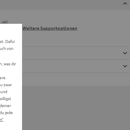
 wir
n.
Weitere Supportoptionen
st. Dafür
auch von
, was dir
ere
du zwar
 und
willigst
deiner
du jede
n“