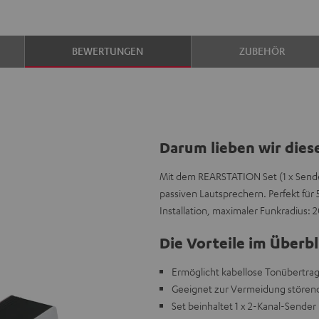
BEWERTUNGEN
ZUBEHÖR
Darum lieben wir dies
Mit dem REARSTATION Set (1 x Sende
passiven Lautsprechern. Perfekt für
Installation, maximaler Funkradius: 
Die Vorteile im Überbl
Ermöglicht kabellose Tonübertrag
Geeignet zur Vermeidung störend
Set beinhaltet 1 x 2-Kanal-Sender