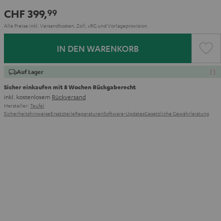
CHF 399,
99
Alle Preise inkl. Versandkosten, Zoll, vRG und Vorlageprovision.
IN DEN WARENKORB
Auf Lager
Sicher einkaufen mit 8 Wochen Rückgaberecht
inkl. kostenlosem
Rückversand
Hersteller:
Teufel
Sicherheitshinweise
Ersatzteile
Reparaturen
Software-Updates
Gesetzliche Gewährleistung