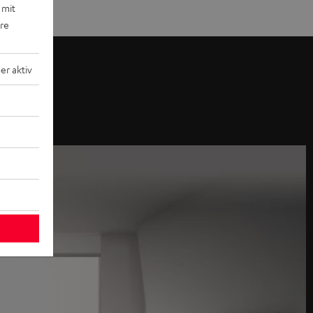
 mit
ere
r aktiv