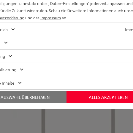
willigungen kannst du unter „Daten-Einstellungen“ jederzeit anpassen und
für die Zukunft widerrufen. Schau dir für weitere Informationen auch uns
utzerklärung
und das
Impressum
an.
rlich
Imme
s*. In hinteren Sitzbereich benötigen Sie nur eine Steckdose.
e
 und Rear-Speaker schalten sich automatisch ein und aus.
ing
lisierung
 Inhalte
AUSWAHL ÜBERNEHMEN
ALLES AKZEPTIEREN