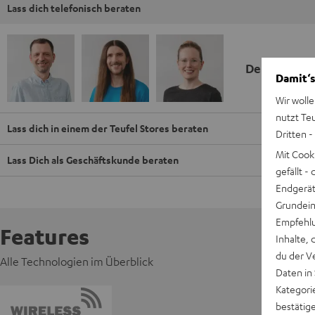
Lass dich telefonisch beraten
Deine Kauf
Damit‘s
Wir wolle
nutzt Te
Lass dich in einem der Teufel Stores beraten
Dritten -
Mit Cook
Lass Dich als Geschäftskunde beraten
gefällt 
Endgerät.
Grundeins
Empfehlu
Features
Inhalte, 
du der V
Alle Technologien im Überblick
Daten in
Kategori
bestätig