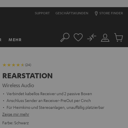
SUPPORT
GESCHÄFTSKUNDEN
STORE FINDER
No
R
MEHR
Suche
Mein
Artikel
Konto
im
Warenk
(24)
REARSTATION
Wireless Audio
Verbindet kabellos Receiver und 2 passive Boxen
Anschluss Sender an Receiver-PreOut per Cinch
Für Heimkino und Stereoanlagen, unauffällig platzierbar
Zeige mir mehr
Farbe:
Schwarz