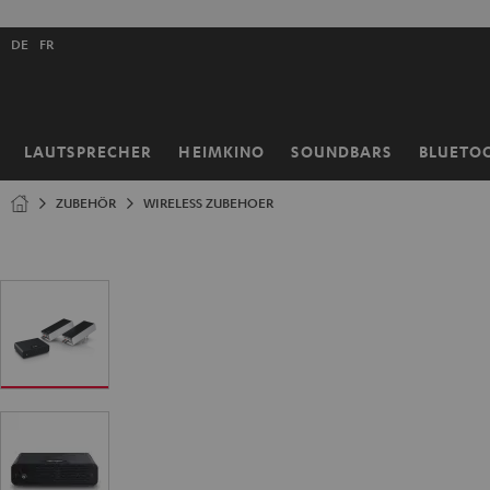
ZUM
NHALT
Shopsprache
RINGEN
DE
FR
auswählen
LAUTSPRECHER
HEIMKINO
SOUNDBARS
BLUETO
Startseite
ZUBEHÖR
WIRELESS ZUBEHOER