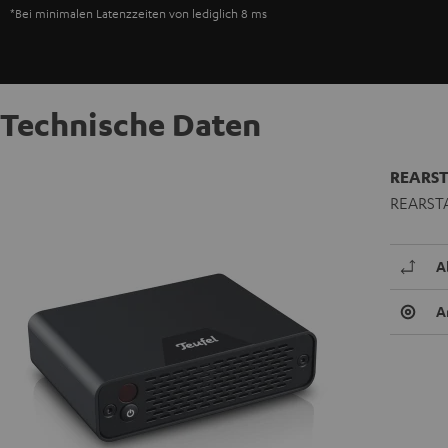
*Bei minimalen Latenzzeiten von lediglich 8 ms
Technische Daten
REARST
REARSTA
A
A