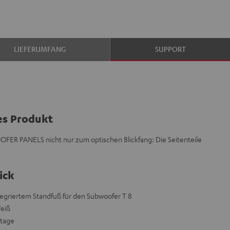
LIEFERUMFANG
SUPPORT
es Produkt
OFER PANELS nicht nur zum optischen Blickfang: Die Seitenteile
ick
integriertem Standfuß für den Subwoofer T 8
Weiß
ntage