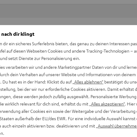
Keinen Store in der Nähe? Kein Problem,
 nach dir klingt
beratung
beraten dich auch persönlich am Telefo
n dir ein sicheres Surferlebnis bieten, das genau zu deinen Interessen pas
Hier Termin buchen
ufel auf diesen Webseiten Cookies und andere Tracking-Technologien – 
 und setzt Dienste zur Personalisierung ein.
ies verarbeiten wir und andere Marketingpartner Daten von dir und lernen
- durch dein Verhalten auf unserer Website und Informationen von deinem
 Du hast es in der Hand: Klickst du auf
„Alles ablehnen“
bestätigst du uns
tellung, bei der wir nur erforderliche Cookies aktivieren. Damit erhältst 
ngen, diese werden jedoch zufällig ausgewählt. Personalisierte Werbung
die wirklich relevant für dich sind, erhältst du mit
„Alles akzeptieren“
. Hier 
erwendung aller Cookies ein sowie der Weitergabe und der Verarbeitung 
 Staaten außerhalb der EU/des EWR. Für eine individuelle Auswahl kannst 
e auch einzeln aktivieren bzw. deaktivieren und mit
„Auswahl übernehme
OFER PANELS
en.