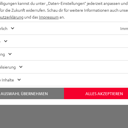
willigungen kannst du unter „Daten-Einstellungen“ jederzeit anpassen und
bmessungen
für die Zukunft widerrufen. Schau dir für weitere Informationen auch uns
utzerklärung
und das
Impressum
an.
rlich
Imme
e
ing
lisierung
 Inhalte
AUSWAHL ÜBERNEHMEN
ALLES AKZEPTIEREN