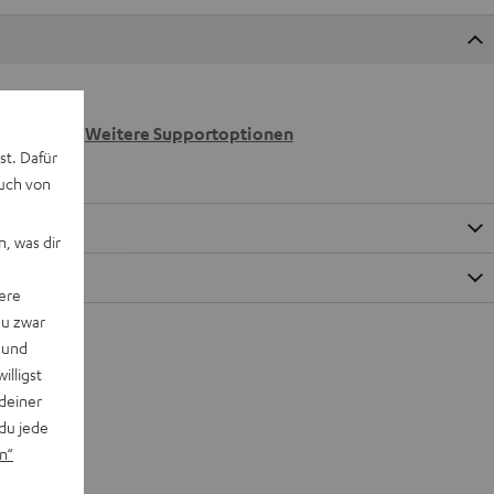
 wir
n.
Weitere Supportoptionen
st. Dafür
auch von
, was dir
ere
du zwar
 und
willigst
deiner
du jede
n“