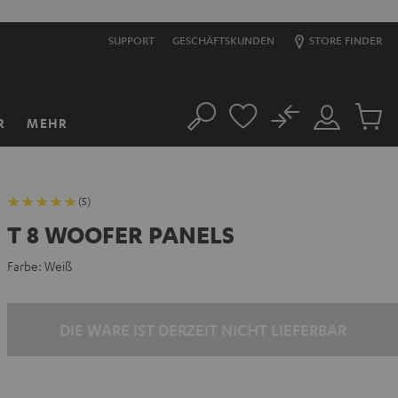
SUPPORT
GESCHÄFTSKUNDEN
STORE FINDER
No
R
MEHR
Suche
Mein
Artikel
Konto
im
Warenk
(5)
T 8 WOOFER PANELS
Farbe:
Weiß
DIE WARE IST DERZEIT NICHT LIEFERBAR