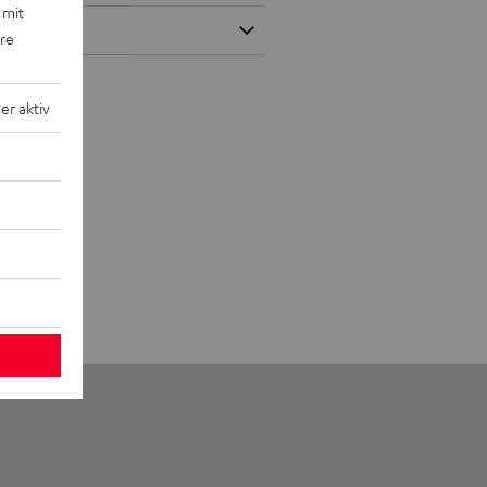
 mit
ere
r aktiv