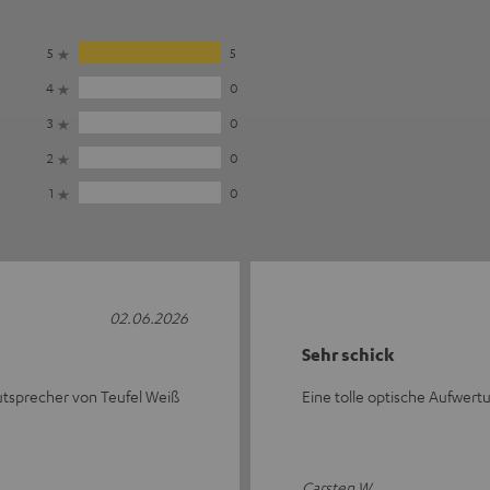
5
5
4
0
3
0
2
0
1
0
02.06.2026
Sehr schick
utsprecher von Teufel Weiß
Eine tolle optische Aufwert
Carsten W.