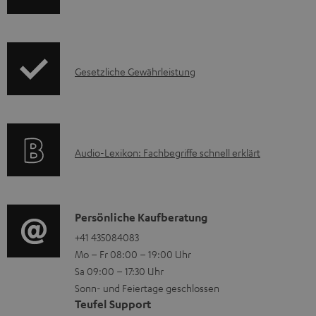
e
n
k
r
f
t
u
o
F
n
I
Gesetzliche Gewährleistung
r
A
t
n
m
Q
e
f
a
s
r
o
t
A
l
Audio-Lexikon: Fachbegriffe schnell erklärt
r
i
u
a
m
o
d
d
a
n
i
e
K
Persönliche Kaufberatung
t
e
o
n
o
+41 435084083
i
n
Mo – Fr 08:00 – 19:00 Uhr
-
n
o
z
Sa 09:00 – 17:30 Uhr
L
t
n
u
Sonn- und Feiertage geschlossen
e
a
e
Teufel Support
m