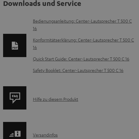
Downloads und Service
D
Bedienungsanleitung: Center-Lautsprecher T 500 C
16
o
k
Konformitätserklärung: Center-Lautsprecher T 500 C
16
u
m
Quick Start Guide: Center-Lautsprecher T 500 C 16
e
Safety Booklet: Center-Lautsprecher T 500 C 16
n
t
e
P
Hilfe zu diesem Produkt
z
r
u
o
m
d
H
I
Versandinfos
u