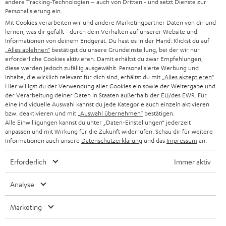
d
andere Tracking-Technologien – auch von Dritten - und setzt Dienste zur
Teufel Onlineshops
Personalisierung ein.
SOUNDBARS
u
KARRIERE
Mit Cookies verarbeiten wir und andere Marketingpartner Daten von dir und
DEUTSCHLAND
lernen, was dir gefällt - durch dein Verhalten auf unserer Website und
n
STEREO
Informationen von deinem Endgerät. Du hast es in der Hand: Klickst du auf
PRESSE & MARKETING
g
„Alles ablehnen“
bestätigst du unsere Grundeinstellung, bei der wir nur
ÖSTERREICH
erforderliche Cookies aktivieren. Damit erhältst du zwar Empfehlungen,
SMART HOME
GESCHÄFTSKUNDEN
diese werden jedoch zufällig ausgewählt. Personalisierte Werbung und
Inhalte, die wirklich relevant für dich sind, erhältst du mit
„Alles akzeptieren“
.
SCHWEIZ
BLUETOOTH-LAUTSPRECHER
Hier willigst du der Verwendung aller Cookies ein sowie der Weitergabe und
PARTNERPROGRAMM
der Verarbeitung deiner Daten in Staaten außerhalb der EU/des EWR. Für
KOPFHÖRER
eine individuelle Auswahl kannst du jede Kategorie auch einzeln aktivieren
NIEDERLANDE
BLOG
bzw. deaktivieren und mit
„Auswahl übernehmen“
bestätigen.
Alle Einwilligungen kannst du unter „Daten-Einstellungen“ jederzeit
BLUETOOTH-KOPFHÖRER
anpassen und mit Wirkung für die Zukunft widerrufen. Schau dir für weitere
NEWSLETTER
BELGIEN
Informationen auch unsere
Datenschutzerklärung
und das
Impressum
an.
STEREOANLAGEN
STORES
Erforderlich
Immer aktiv
FRANKREICH
LAUTSPRECHER
DEINE VORTEILE BEI TEUFEL
Analyse
POLEN
ULTIMA-SERIE
TEUFEL STORY
Marketing
IN-EAR-KOPFHÖRER
SPANIEN
UNSER MANAGEMENT