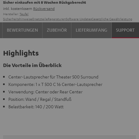
Sicher einkaufen mit 8 Wochen Rückgaberecht
inkl. kostenlosem
Rückversand
Hersteller:
Teufel
Sicherheitshinweise
Ersatzteile
Reparaturen
Software-Updates
Gesetzliche Gewährleistung
BEWERTUNGEN
ZUBEHÖR
LIEFERUMFANG
SUPPORT
Highlights
Die Vorteile im Überblick
Center-Lautsprecher für Theater 500 Surround
Komponente: 1 x T 500 C 16 Center-Lautsprecher
Verwendung: Center oder Rear Center
Position: Wand / Regal / Standfuß
Belastbarkeit: 140 / 200 Watt