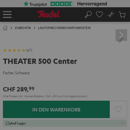
ZUM
NHALT
RINGEN
No
Abs
Startseite
Suche
Artike
im
ZUBEHÖR
LAUTSPRECHERKOMPONENTEN
Waren
(67)
THEATER 500 Center
Farbe:
Schwarz
CHF 289,
99
Alle Preise inkl. Versandkosten, Zoll, vRG und Vorlageprovision.
IN DEN WARENKORB
Auf Lager