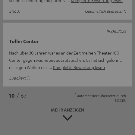
Schnelle Lieferung mit guter N
Komplette Bewertung lesen
Eric J.
(automatisch übersetzt *)
19.06.2025
Toller Center
Nach über 30 Jahren war es an der Zeit meinen Theater 100
Center gegen was neues auszutauschen. Es hat sich gelohnt,
da liegen Welten daz
Komplette Bewertung lesen
Lueckert T.
*
10
/ 67
automatisiert übersetzt durch
DeepL
MEHR ANZEIGEN