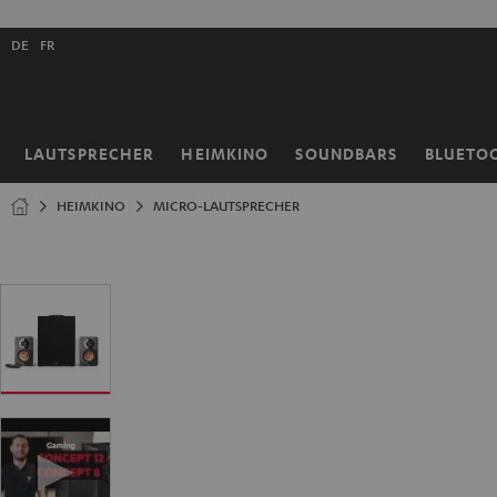
ZUM
NHALT
Shopsprache
RINGEN
DE
FR
auswählen
LAUTSPRECHER
HEIMKINO
SOUNDBARS
BLUETO
Startseite
HEIMKINO
MICRO-LAUTSPRECHER