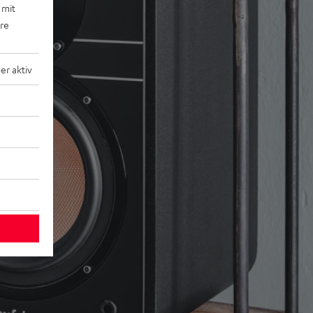
 mit
ere
r aktiv