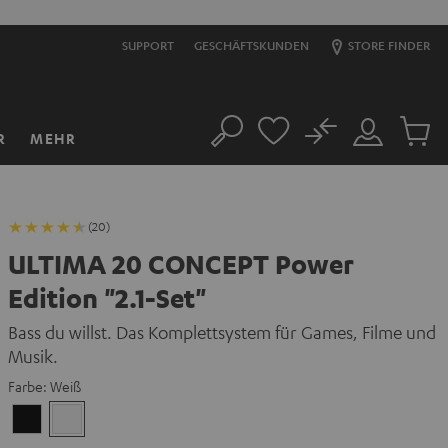
SUPPORT
GESCHÄFTSKUNDEN
STORE FINDER
No
R
MEHR
Suche
Mein
Artikel
Konto
im
Warenk
(20)
ULTIMA 20 CONCEPT Power
Edition "2.1-Set"
Bass du willst. Das Komplettsystem für Games, Filme und
Musik.
Farbe:
Weiß
Schwarz
Weiß