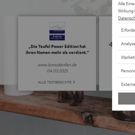
Alle Ein
Wirkung 
Datensch
Erforde
4.75
Analys
„Die Teufel Power Edition hat
ihren Namen mehr als verdient.“
Market
(4.75 von 5 
www.konsolenfan.de
Persona
04.03.2025
ALLE BE
ALLE TESTBERICHTE
Externe