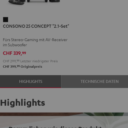
CONSONO
CONSONO 25 CONCEPT "2.1-Set"
25
CONCEPT
Fürs Stereo-Gaming mit AV-Receiver
"2.1-
im Subwoofer
Set"
CHF 339,
99
Schwarz
CHF 299,
99
Letzter niedrigster Preis
99
CHF 399,
Originalpreis
HIGHLIGHTS
TECHNISCHE DATEN
Highlights