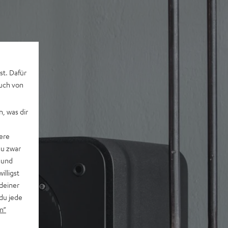
st. Dafür
auch von
, was dir
ere
du zwar
 und
willigst
deiner
du jede
n“