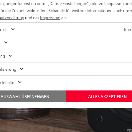
willigungen kannst du unter „Daten-Einstellungen“ jederzeit anpassen und
für die Zukunft widerrufen. Schau dir für weitere Informationen auch uns
utzerklärung
und das
Impressum
an.
rlich
Imme
e
ing
bei 20 Bewertungen)
lisierung
WERTUNGEN
 Inhalte
AUSWAHL ÜBERNEHMEN
ALLES AKZEPTIEREN