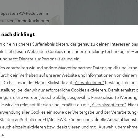
gepassten AV-Receiver im
massiven, beeindruckenden
C.
 nach dir klingt
n dir ein sicheres Surferlebnis bieten, das genau zu deinen Interessen pas
ufel auf diesen Webseiten Cookies und andere Tracking-Technologien – 
 und setzt Dienste zur Personalisierung ein.
 eine ausgewogene,
ies verarbeiten wir und andere Marketingpartner Daten von dir und lernen
- durch dein Verhalten auf unserer Website und Informationen von deinem
ickbass bis 22 Hz, sehr hohe
 Du hast es in der Hand: Klickst du auf
„Alles ablehnen“
bestätigst du uns
tellung, bei der wir nur erforderliche Cookies aktivieren. Damit erhältst 
nd AAC sowie HDMI (ARC,
ngen, diese werden jedoch zufällig ausgewählt. Personalisierte Werbung
die wirklich relevant für dich sind, erhältst du mit
„Alles akzeptieren“
. Hier 
egallautsprecher mit 2-
erwendung aller Cookies ein sowie der Weitergabe und der Verarbeitung 
 Staaten außerhalb der EU/des EWR. Für eine individuelle Auswahl kannst 
e auch einzeln aktivieren bzw. deaktivieren und mit
„Auswahl übernehme
Standby, Klangeinstellungen
en.
kabel und Fernbedienung