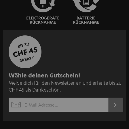
BIS ZU
CHF 45
RABATT
N
Wähle deinen Gutschein!
Melde dich für den Newsletter an und erhalte bis zu
e
CHF 45 als Dankeschön.
w
s
JETZT
EMAIL
l
ANME
WIDGET
e
t