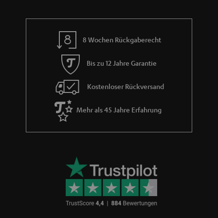
n
r
a
n
8 Wochen Rückgaberecht
t
i
Bis zu 12 Jahre Garantie
e
Kostenloser Rückversand
Mehr als 45 Jahre Erfahrung