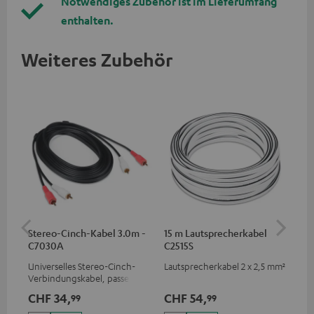
Notwendiges Zubehör ist im Lieferumfang
enthalten.
Weiteres Zubehör
Stereo-Cinch-Kabel 3.0m -
15 m Lautsprecherkabel
5,
C7030A
C2515S
C3
Universelles Stereo-Cinch-
Lautsprecherkabel 2 x 2,5 mm²
Ho
Verbindungskabel, passend
Ver
für alle Geräte mit Cinch-
Ci
CHF 34,
CHF 54,
CH
99
99
Buchsen