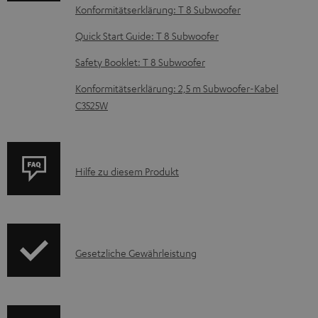
Konformitätserklärung: T 8 Subwoofer
e
z
Quick Start Guide: T 8 Subwoofer
u
Safety Booklet: T 8 Subwoofer
m
Konformitätserklärung: 2,5 m Subwoofer-Kabel
H
C3525W
e
r
u
P
Hilfe zu diesem Produkt
n
r
t
o
e
d
r
I
Gesetzliche Gewährleistung
u
l
n
k
a
f
t
d