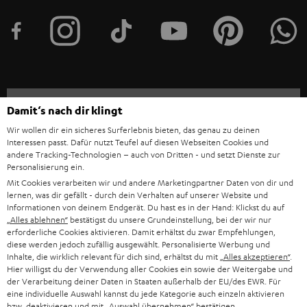
t
e
r
a
n
Kategorien
Damit‘s nach dir klingt
m
Wir wollen dir ein sicheres Surferlebnis bieten, das genau zu deinen
HEIMKINO
e
Unternehmen
Interessen passt. Dafür nutzt Teufel auf diesen Webseiten Cookies und
andere Tracking-Technologien – auch von Dritten - und setzt Dienste zur
l
HEIMKINO-KOMPLETTANLAGEN
Personalisierung ein.
SUPPORT
d
Teufel Onlineshops
Mit Cookies verarbeiten wir und andere Marketingpartner Daten von dir und
lernen, was dir gefällt - durch dein Verhalten auf unserer Website und
SOUNDBARS
u
KARRIERE
Informationen von deinem Endgerät. Du hast es in der Hand: Klickst du auf
DEUTSCHLAND
n
„Alles ablehnen“
bestätigst du unsere Grundeinstellung, bei der wir nur
STEREO
erforderliche Cookies aktivieren. Damit erhältst du zwar Empfehlungen,
PRESSE & MARKETING
g
diese werden jedoch zufällig ausgewählt. Personalisierte Werbung und
ÖSTERREICH
SMART HOME
Inhalte, die wirklich relevant für dich sind, erhältst du mit
„Alles akzeptieren“
.
GESCHÄFTSKUNDEN
Hier willigst du der Verwendung aller Cookies ein sowie der Weitergabe und
der Verarbeitung deiner Daten in Staaten außerhalb der EU/des EWR. Für
SCHWEIZ
BLUETOOTH-LAUTSPRECHER
PARTNERPROGRAMM
eine individuelle Auswahl kannst du jede Kategorie auch einzeln aktivieren
bzw. deaktivieren und mit
„Auswahl übernehmen“
bestätigen.