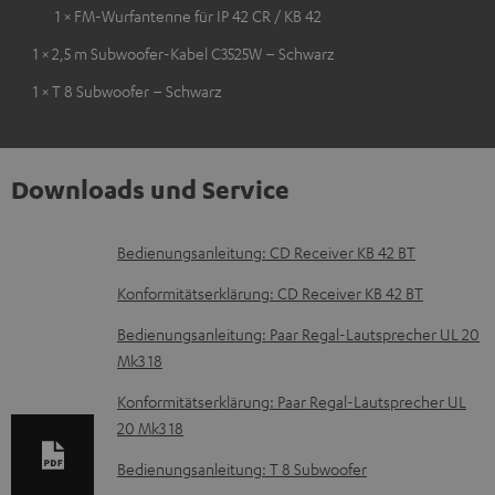
1 × FM-Wurfantenne für IP 42 CR / KB 42
1 × 2,5 m Subwoofer-Kabel C3525W – Schwarz
1 × T 8 Subwoofer – Schwarz
Downloads und Service
D
Bedienungsanleitung: CD Receiver KB 42 BT
o
Konformitätserklärung: CD Receiver KB 42 BT
k
Bedienungsanleitung: Paar Regal-Lautsprecher UL 20
u
Mk3 18
m
Konformitätserklärung: Paar Regal-Lautsprecher UL
e
20 Mk3 18
n
Bedienungsanleitung: T 8 Subwoofer
t