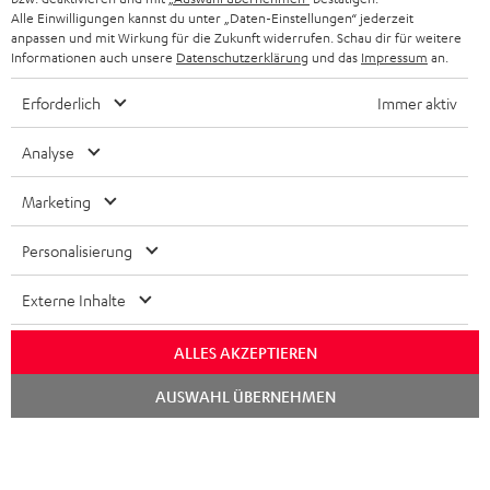
KOPFHÖRER
Alle Einwilligungen kannst du unter „Daten-Einstellungen“ jederzeit
NIEDERLANDE
BLOG
anpassen und mit Wirkung für die Zukunft widerrufen. Schau dir für weitere
Informationen auch unsere
Datenschutzerklärung
und das
Impressum
an.
BLUETOOTH-KOPFHÖRER
NEWSLETTER
BELGIEN
Erforderlich
Immer aktiv
STEREOANLAGEN
STORES
FRANKREICH
Analyse
LAUTSPRECHER
DEINE VORTEILE BEI TEUFEL
Marketing
POLEN
ULTIMA-SERIE
TEUFEL STORY
Personalisierung
IN-EAR-KOPFHÖRER
SPANIEN
UNSER MANAGEMENT
Externe Inhalte
FANSHOP
Technische Änderungen, Tippfehler und Irrtum vorbehalten. Das auf unseren
NACHHALTIGKEIT
ITALIEN
Fotos abgebildete Zubehör ist nicht im Lieferumfang enthalten. Etwaige
NEUHEITEN
ALLES AKZEPTIEREN
Entsorgungsgebühren für Batterien sind im Preis inbegriffen.
UNSERE WERTE
USA
Chat
AUSWAHL ÜBERNEHMEN
©2026 Lautsprecher Teufel GmbH - All rights reserved.
starten
BILDUNGSRABATT
WEITERE LÄNDER
Impressum
AGB
Datenschutz
Daten-Einstellungen
EU Data Act
BARRIEREFREIHEIT
Vertrag widerrufen