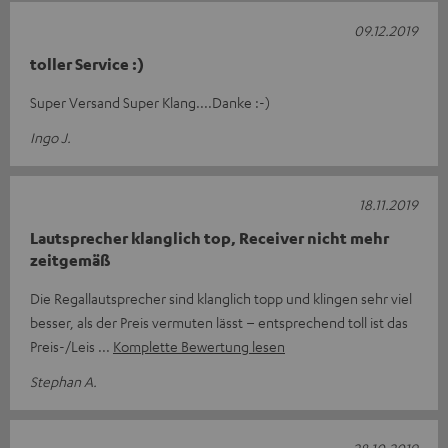
09.12.2019
toller Service :)
Super Versand Super Klang....Danke :-)
Ingo J.
18.11.2019
Lautsprecher klanglich top, Receiver nicht mehr
zeitgemäß
Die Regallautsprecher sind klanglich topp und klingen sehr viel
besser, als der Preis vermuten lässt – entsprechend toll ist das
Preis-/Leis
Komplette Bewertung lesen
Stephan A.
28.10.2019