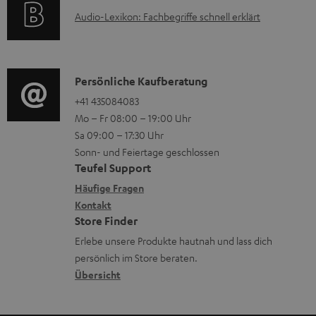
o
F
e
A
Audio-Lexikon: Fachbegriffe schnell erklärt
r
A
n
u
m
Q
d
a
s
i
K
Persönliche Kaufberatung
t
o
o
+41 435084083
i
Mo – Fr 08:00 – 19:00 Uhr
-
n
o
Sa 09:00 – 17:30 Uhr
L
t
n
Sonn- und Feiertage geschlossen
e
a
e
Teufel Support
x
k
n
Häufige Fragen
i
Kontakt
t
z
Store Finder
k
d
u
Erlebe unsere Produkte hautnah und lass dich
o
a
r
persönlich im Store beraten.
n
t
G
Übersicht
e
a