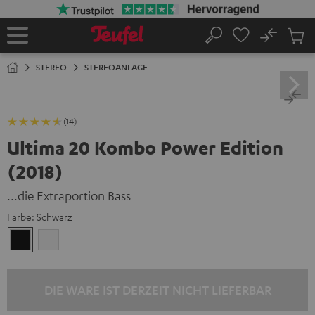
ZUM
NHALT
RINGEN
No
Abs
Startseite
Suche
Artike
im
STEREO
STEREOANLAGE
Waren
(14)
Ultima 20 Kombo Power Edition
(2018)
...die Extraportion Bass
Farbe:
Schwarz
Schwarz
Weiß
DIE WARE IST DERZEIT NICHT LIEFERBAR