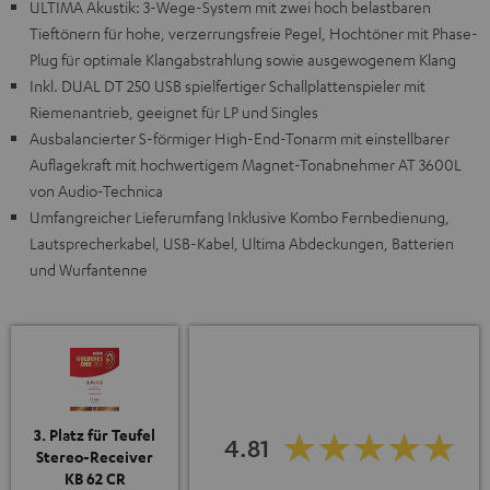
ULTIMA Akustik: 3-Wege-System mit zwei hoch belastbaren
Tieftönern für hohe, verzerrungsfreie Pegel, Hochtöner mit Phase-
Plug für optimale Klangabstrahlung sowie ausgewogenem Klang
Inkl. DUAL DT 250 USB spielfertiger Schallplattenspieler mit
Riemenantrieb, geeignet für LP und Singles
Ausbalancierter S-förmiger High-End-Tonarm mit einstellbarer
Auflagekraft mit hochwertigem Magnet-Tonabnehmer AT 3600L
von Audio-Technica
Umfangreicher Lieferumfang Inklusive Kombo Fernbedienung,
Lautsprecherkabel, USB-Kabel, Ultima Abdeckungen, Batterien
und Wurfantenne
3. Platz für Teufel
4.81
Stereo-Receiver
KB 62 CR