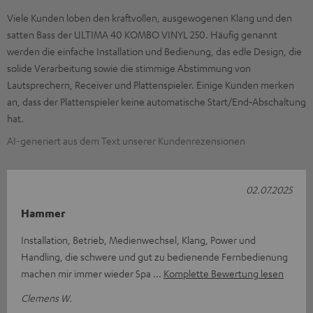
Viele Kunden loben den kraftvollen, ausgewogenen Klang und den
satten Bass der ULTIMA 40 KOMBO VINYL 250. Häufig genannt
werden die einfache Installation und Bedienung, das edle Design, die
solide Verarbeitung sowie die stimmige Abstimmung von
Lautsprechern, Receiver und Plattenspieler. Einige Kunden merken
an, dass der Plattenspieler keine automatische Start/End‑Abschaltung
hat.
AI-generiert aus dem Text unserer Kundenrezensionen
02.07.2025
Hammer
Installation, Betrieb, Medienwechsel, Klang, Power und
Handling, die schwere und gut zu bedienende Fernbedienung
machen mir immer wieder Spa
Komplette Bewertung lesen
Clemens W.