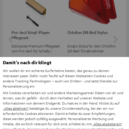
Pro-Ject Vinyl-Player
Ortofon 2M Red Stylus
Or
Pflegeset
To
Exklusives Premium-Pflegeset
Ersatz-Stylus für den Ortofon
Mo
von Pro-Ject für Schallplatten
2M Red Tonabnehmer
To
und - spieler, nur im Teufel
Ort
CHF 59,
CHF 89,
CH
99
99
Webshop erhältlich
leb
Damit‘s nach dir klingt
wa
Wir wollen dir ein sicheres Surferlebnis bieten, das genau zu deinen
Interessen passt. Dafür nutzt Teufel auf diesen Webseiten Cookies und
andere Tracking-Technologien – auch von Dritten - und setzt Dienste zur
Personalisierung ein.
Mit Cookies verarbeiten wir und andere Marketingpartner Daten von dir und
lernen, was dir gefällt - durch dein Verhalten auf unserer Website und
Informationen von deinem Endgerät. Du hast es in der Hand: Klickst du auf
„Alles ablehnen“
bestätigst du unsere Grundeinstellung, bei der wir nur
erforderliche Cookies aktivieren. Damit erhältst du zwar Empfehlungen,
diese werden jedoch zufällig ausgewählt. Personalisierte Werbung und
Lieferumfang
Inhalte, die wirklich relevant für dich sind, erhältst du mit
„Alles akzeptieren“
.