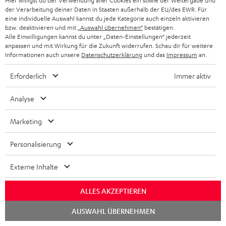
Hier willigst du der Verwendung aller Cookies ein sowie der Weitergabe und
der Verarbeitung deiner Daten in Staaten außerhalb der EU/des EWR. Für
ULTIMA 40 KOMBO VINYL 250
eine individuelle Auswahl kannst du jede Kategorie auch einzeln aktivieren
bzw. deaktivieren und mit
„Auswahl übernehmen“
bestätigen.
2 × Stand-Lautsprecher UL 40 Mk3 18 (Stk.) – Schwarz
Alle Einwilligungen kannst du unter „Daten-Einstellungen“ jederzeit
1 × Stoffrahmen m. Logo für UL 40 Mk3/UL 40 Active Mk2 (ET)
anpassen und mit Wirkung für die Zukunft widerrufen. Schau dir für weitere
– Schwarz
Informationen auch unsere
Datenschutzerklärung
und das
Impressum
an.
1 × rote Gummifüße (4 Stk.) für UL 20/40 Mk3 18 (ET)
Erforderlich
Immer aktiv
1 × CD Receiver KB 62 CR – Schwarz
1 × Stromkabel – Schwarz
Analyse
1 × Fernbedienung KB 62 CR (ET) – Schwarz
1 × FM/DAB-Antenne für KB 62 CR (ET) – Schwarz
Marketing
1 × Lautsprecherkabel für KB 62 CR 2 x 5 m (ET)
2 × AAA-Batterie
Personalisierung
1 × DUAL DT 250 USB – Schwarz
Externe Inhalte
1 × USB-Kabel – Schwarz
1 × Stereo-Cinch-Kabel 3.0m - C7030A – Schwarz
ALLES AKZEPTIEREN
Chat
AUSWAHL ÜBERNEHMEN
starten