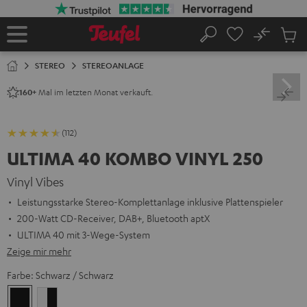
ZUM
NHALT
RINGEN
No
Abs
Startseite
Suche
Artike
im
STEREO
STEREOANLAGE
Waren
Mal im letzten Monat verkauft.
160+
(112)
ULTIMA 40 KOMBO VINYL 250
Vinyl Vibes
Leistungsstarke Stereo-Komplettanlage inklusive Plattenspieler
200-Watt CD-Receiver, DAB+, Bluetooth aptX
ULTIMA 40 mit 3-Wege-System
Zeige mir mehr
Farbe:
Schwarz / Schwarz
Schwarz
Weiß