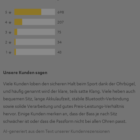
5
698
4
207
3
75
2
34
1
43
Unsere Kunden sagen
Viele Kunden loben den sicheren Halt beim Sport dank der Ohrbügel,
und häufig genannt wird der klare, teils satte Klang. Viele heben auch
bequemen Sitz, lange Akkulaufzeit, stabile Bluetooth‑Verbindung
sowie solide Verarbeitung und gutes Preis‑Leistungs‑Verhältnis
hervor. Einige Kunden merken an, dass der Bass je nach Sitz
schwächer ist oder dass die Passform nicht bei allen Ohren passt.
AI-generiert aus dem Text unserer Kundenrezensionen