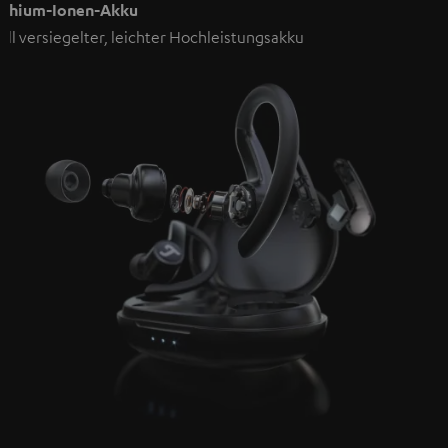
ithium-Ionen-Akku
oll versiegelter, leichter Hochleistungsakku