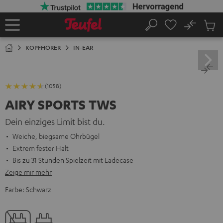
ZUM
NHALT
RINGEN
No
Abs
Startseite
Suche
Artike
im
KOPFHÖRER
IN-EAR
Waren
(1058)
AIRY SPORTS TWS
Dein einziges Limit bist du.
Weiche, biegsame Ohrbügel
Extrem fester Halt
Bis zu 31 Stunden Spielzeit mit Ladecase
Zeige mir mehr
Farbe:
Schwarz