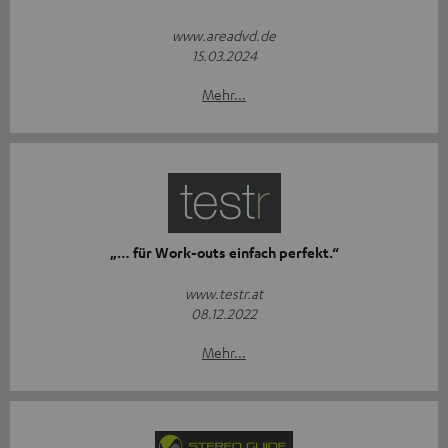
www.areadvd.de
15.03.2024
Mehr...
„… für Work-outs einfach perfekt.“
www.testr.at
08.12.2022
Mehr...