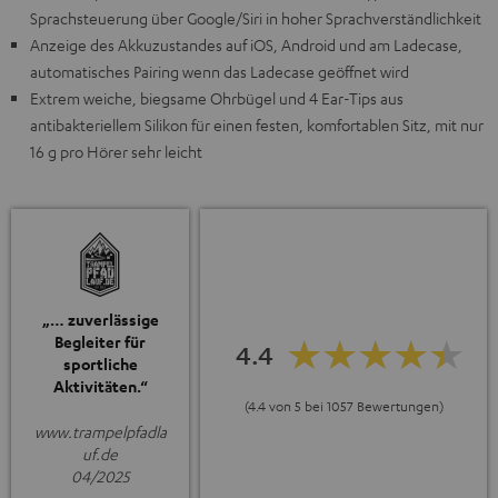
Sprachsteuerung über Google/Siri in hoher Sprachverständlichkeit
Anzeige des Akkuzustandes auf iOS, Android und am Ladecase,
automatisches Pairing wenn das Ladecase geöffnet wird
Extrem weiche, biegsame Ohrbügel und 4 Ear-Tips aus
antibakteriellem Silikon für einen festen, komfortablen Sitz, mit nur
16 g pro Hörer sehr leicht
„… zuverlässige
Begleiter für
4.4
sportliche
Aktivitäten.“
(4.4 von 5 bei 1057 Bewertungen)
www.trampelpfadla
uf.de
04/2025