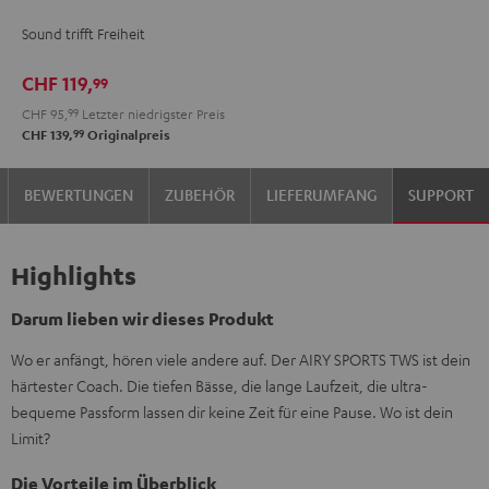
TWS
TWS
Sound trifft Freiheit
Moon
Night
Gray
Black
CHF 119,
99
CHF 95,
99
Letzter niedrigster Preis
99
CHF 139,
Originalpreis
BEWERTUNGEN
ZUBEHÖR
LIEFERUMFANG
SUPPORT
Highlights
Darum lieben wir dieses Produkt
Wo er anfängt, hören viele andere auf. Der AIRY SPORTS TWS ist dein
härtester Coach. Die tiefen Bässe, die lange Laufzeit, die ultra-
bequeme Passform lassen dir keine Zeit für eine Pause. Wo ist dein
Limit?
Die Vorteile im Überblick