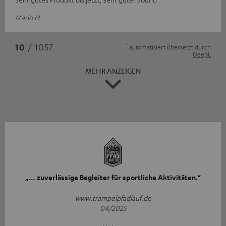
Mario H.
*
10
/ 1057
automatisiert übersetzt durch
DeepL
MEHR ANZEIGEN
„… zuverlässige Begleiter für sportliche Aktivitäten.“
www.trampelpfadlauf.de
04/2025