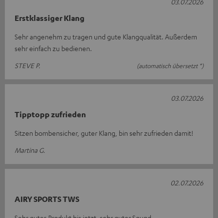
03.07.2026
Erstklassiger Klang
Sehr angenehm zu tragen und gute Klangqualität. Außerdem
sehr einfach zu bedienen.
STEVE P.
(automatisch übersetzt *)
03.07.2026
Tipptopp zufrieden
Sitzen bombensicher, guter Klang, bin sehr zufrieden damit!
Martina G.
02.07.2026
AIRY SPORTS TWS
Sehr gutes Produkt bis jetzt, sehr guter Sound