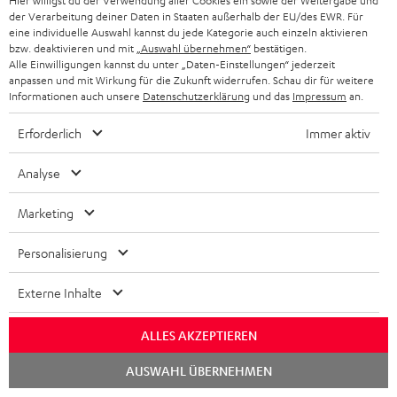
Hier willigst du der Verwendung aller Cookies ein sowie der Weitergabe und
der Verarbeitung deiner Daten in Staaten außerhalb der EU/des EWR. Für
www.funkkopfhoerer-infos.de
eine individuelle Auswahl kannst du jede Kategorie auch einzeln aktivieren
15.01.2022
bzw. deaktivieren und mit
„Auswahl übernehmen“
bestätigen.
Alle Einwilligungen kannst du unter „Daten-Einstellungen“ jederzeit
anpassen und mit Wirkung für die Zukunft widerrufen. Schau dir für weitere
Mehr...
Informationen auch unsere
Datenschutzerklärung
und das
Impressum
an.
Erforderlich
Immer aktiv
Analyse
Marketing
„… eine angenehme Präsenz …“
www.kopfhoerer.de
Personalisierung
12/2021
Externe Inhalte
Mehr...
ALLES AKZEPTIEREN
Chat
AUSWAHL ÜBERNEHMEN
starten
Zubehör