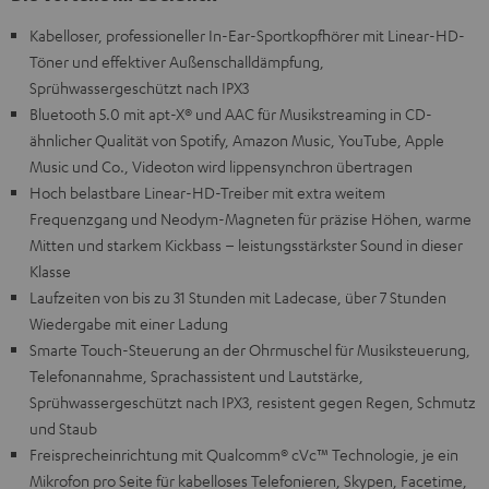
Kabelloser, professioneller In-Ear-Sportkopfhörer mit Linear-HD-
Töner und effektiver Außenschalldämpfung,
Sprühwassergeschützt nach IPX3
Bluetooth 5.0 mit apt-X® und AAC für Musikstreaming in CD-
ähnlicher Qualität von Spotify, Amazon Music, YouTube, Apple
Music und Co., Videoton wird lippensynchron übertragen
Hoch belastbare Linear-HD-Treiber mit extra weitem
Frequenzgang und Neodym-Magneten für präzise Höhen, warme
Mitten und starkem Kickbass – leistungsstärkster Sound in dieser
Klasse
Laufzeiten von bis zu 31 Stunden mit Ladecase, über 7 Stunden
Wiedergabe mit einer Ladung
Smarte Touch-Steuerung an der Ohrmuschel für Musiksteuerung,
Telefonannahme, Sprachassistent und Lautstärke,
Sprühwassergeschützt nach IPX3, resistent gegen Regen, Schmutz
und Staub
Freisprecheinrichtung mit Qualcomm® cVc™ Technologie, je ein
Mikrofon pro Seite für kabelloses Telefonieren, Skypen, Facetime,