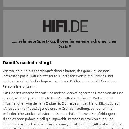
„… sehr gute Sport-Kopfhörer für einen erschwinglichen
Preis.“
www.hifi.de
Damit‘s nach dir klingt
25.06.2022
Wir wollen dir ein sicheres Surferlebnis bieten, das genau zu deinen
Mehr...
Interessen passt. Dafür nutzt Teufel auf diesen Webseiten Cookies und
andere Tracking-Technologien – auch von Dritten - und setzt Dienste zur
Personalisierung ein.
Mit Cookies verarbeiten wir und andere Marketingpartner Daten von dir und
lernen, was dir gefällt - durch dein Verhalten auf unserer Website und
Informationen von deinem Endgerät. Du hast es in der Hand: Klickst du auf
„Alles ablehnen“
bestätigst du unsere Grundeinstellung, bei der wir nur
erforderliche Cookies aktivieren. Damit erhältst du zwar Empfehlungen,
diese werden jedoch zufällig ausgewählt. Personalisierte Werbung und
„… haben einen wirklich guten Klang und einen kräftigen
Inhalte, die wirklich relevant für dich sind, erhältst du mit
„Alles akzeptieren“
.
Bass.“