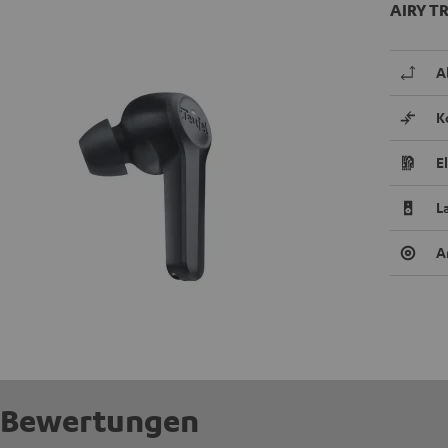
AIRY TR
A
K
E
L
A
Bewertungen