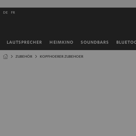
ZUM
NHALT
Shopsprache
RINGEN
DE
FR
auswählen
LAUTSPRECHER
HEIMKINO
SOUNDBARS
BLUETO
Startseite
ZUBEHÖR
KOPFHOERER ZUBEHOER