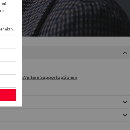
 mit
ere
r aktiv
 wir
n.
Weitere Supportoptionen