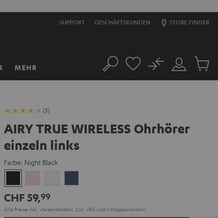
SUPPORT
GESCHÄFTSKUNDEN
STORE FINDER
No
R
MEHR
Suche
Mein
Artikel
Konto
im
Warenk
(3)
AIRY TRUE WIRELESS Ohrhörer
einzeln links
Farbe:
Night Black
Night
Pale
Silver
Steel
Black
Gold
White
Blue
CHF 59,
99
Alle Preise inkl. Versandkosten, Zoll, vRG und Vorlageprovision.