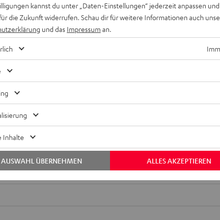
willigungen kannst du unter „Daten-Einstellungen“ jederzeit anpassen und
für die Zukunft widerrufen. Schau dir für weitere Informationen auch uns
utzerklärung
und das
Impressum
an.
rlich
Imme
e
ing
lisierung
Keinen Store in der Nähe? Kein Problem,
beratung
beraten dich auch persönlich am Telefo
 Inhalte
Hier Termin buchen
AUSWAHL ÜBERNEHMEN
ALLES AKZEPTIEREN