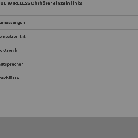
UE WIRELESS Ohrhörer einzeln links
bmessungen
ompatibilität
lektronik
autsprecher
nschlüsse