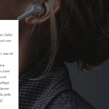
st. Dafür
auch von
, was dir
ere
du zwar
 und
willigst
deiner
du jede
n“