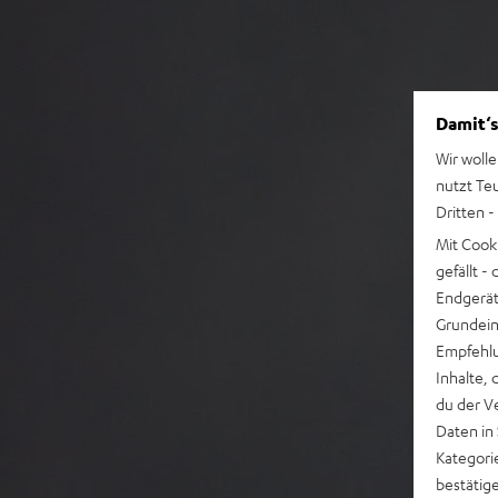
Damit‘s
Wir wolle
nutzt Te
Dritten -
Mit Cook
gefällt 
Endgerät.
Grundeins
Empfehlu
Inhalte, 
du der V
Daten in
Kategori
bestätig