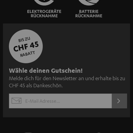
BIS ZU
CHF 45
RABATT
N
Wähle deinen Gutschein!
Melde dich für den Newsletter an und erhalte bis zu
e
CHF 45 als Dankeschön.
w
s
JETZT
EMAIL
l
ANME
WIDGET
e
t
t