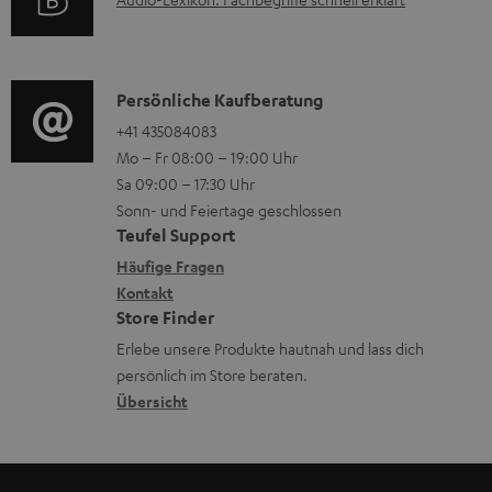
A
r
A
H
u
m
Q
e
d
a
s
r
i
K
Persönliche Kaufberatung
t
u
o
o
+41 435084083
i
n
Mo – Fr 08:00 – 19:00 Uhr
-
n
o
t
Sa 09:00 – 17:30 Uhr
L
t
n
e
Sonn- und Feiertage geschlossen
e
a
e
Teufel Support
r
x
k
n
Häufige Fragen
l
i
Kontakt
t
z
a
Store Finder
k
d
u
d
Erlebe unsere Produkte hautnah und lass dich
o
a
r
e
persönlich im Store beraten.
n
t
G
Übersicht
n
e
a
n
r