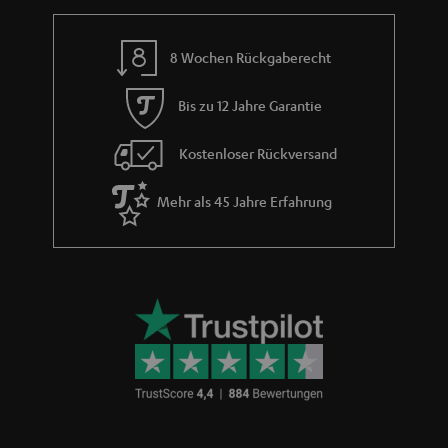
a
n
8 Wochen Rückgaberecht
t
i
Bis zu 12 Jahre Garantie
e
Kostenloser Rückversand
Mehr als 45 Jahre Erfahrung