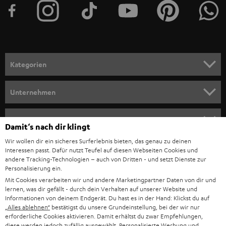
e
r
a
n
Kategorien
m
HEIMKINO
e
Unternehmen
l
HEIMKINO-KOMPLETTANLAGEN
SUPPORT
d
Teufel Onlineshops
Damit‘s nach dir klingt
SOUNDBARS
u
KARRIERE
Wir wollen dir ein sicheres Surferlebnis bieten, das genau zu deinen
DEUTSCHLAND
n
Interessen passt. Dafür nutzt Teufel auf diesen Webseiten Cookies und
STEREO
andere Tracking-Technologien – auch von Dritten - und setzt Dienste zur
PRESSE & MARKETING
g
Personalisierung ein.
ÖSTERREICH
SMART HOME
Mit Cookies verarbeiten wir und andere Marketingpartner Daten von dir und
GESCHÄFTSKUNDEN
lernen, was dir gefällt - durch dein Verhalten auf unserer Website und
Informationen von deinem Endgerät. Du hast es in der Hand: Klickst du auf
SCHWEIZ
BLUETOOTH-LAUTSPRECHER
PARTNERPROGRAMM
„Alles ablehnen“
bestätigst du unsere Grundeinstellung, bei der wir nur
erforderliche Cookies aktivieren. Damit erhältst du zwar Empfehlungen,
KOPFHÖRER
diese werden jedoch zufällig ausgewählt. Personalisierte Werbung und
NIEDERLANDE
BLOG