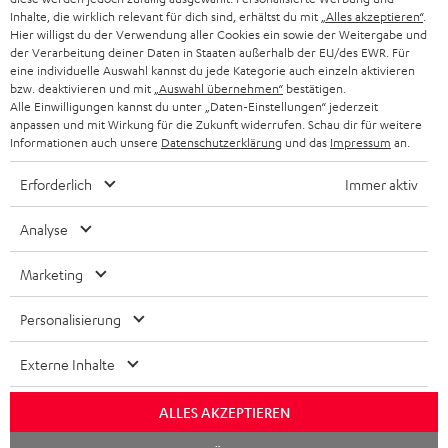
Inhalte, die wirklich relevant für dich sind, erhältst du mit
„Alles akzeptieren“
.
BLUETOOTH-KOPFHÖRER
Hier willigst du der Verwendung aller Cookies ein sowie der Weitergabe und
NEWSLETTER
der Verarbeitung deiner Daten in Staaten außerhalb der EU/des EWR. Für
BELGIEN
eine individuelle Auswahl kannst du jede Kategorie auch einzeln aktivieren
STEREOANLAGEN
STORES
bzw. deaktivieren und mit
„Auswahl übernehmen“
bestätigen.
Alle Einwilligungen kannst du unter „Daten-Einstellungen“ jederzeit
FRANKREICH
LAUTSPRECHER
anpassen und mit Wirkung für die Zukunft widerrufen. Schau dir für weitere
DEINE VORTEILE BEI TEUFEL
Informationen auch unsere
Datenschutzerklärung
und das
Impressum
an.
POLEN
ULTIMA-SERIE
TEUFEL STORY
Erforderlich
Immer aktiv
IN-EAR-KOPFHÖRER
SPANIEN
UNSER MANAGEMENT
Analyse
FANSHOP
Technische Änderungen, Tippfehler und Irrtum vorbehalten. Das auf unseren
NACHHALTIGKEIT
Marketing
ITALIEN
Fotos abgebildete Zubehör ist nicht im Lieferumfang enthalten. Etwaige
NEUHEITEN
Entsorgungsgebühren für Batterien sind im Preis inbegriffen.
UNSERE WERTE
Personalisierung
USA
©2026 Lautsprecher Teufel GmbH - All rights reserved.
BILDUNGSRABATT
Externe Inhalte
WEITERE LÄNDER
Impressum
AGB
Datenschutz
Daten-Einstellungen
EU Data Act
BARRIEREFREIHEIT
ALLES AKZEPTIEREN
Vertrag widerrufen
Chat