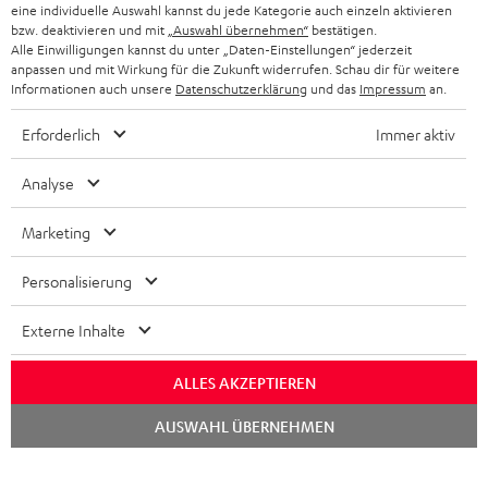
KOPFHÖRER
eine individuelle Auswahl kannst du jede Kategorie auch einzeln aktivieren
NIEDERLANDE
BLOG
bzw. deaktivieren und mit
„Auswahl übernehmen“
bestätigen.
Alle Einwilligungen kannst du unter „Daten-Einstellungen“ jederzeit
BLUETOOTH-KOPFHÖRER
NEWSLETTER
anpassen und mit Wirkung für die Zukunft widerrufen. Schau dir für weitere
BELGIEN
Informationen auch unsere
Datenschutzerklärung
und das
Impressum
an.
STEREOANLAGEN
STORES
Erforderlich
Immer aktiv
FRANKREICH
LAUTSPRECHER
DEINE VORTEILE BEI TEUFEL
Analyse
POLEN
ULTIMA-SERIE
TEUFEL STORY
Marketing
IN-EAR-KOPFHÖRER
SPANIEN
UNSER MANAGEMENT
Personalisierung
FANSHOP
Technische Änderungen, Tippfehler und Irrtum vorbehalten. Das auf unseren
NACHHALTIGKEIT
ITALIEN
Externe Inhalte
Fotos abgebildete Zubehör ist nicht im Lieferumfang enthalten. Etwaige
NEUHEITEN
Entsorgungsgebühren für Batterien sind im Preis inbegriffen.
UNSERE WERTE
USA
ALLES AKZEPTIEREN
©2026 Lautsprecher Teufel GmbH - All rights reserved.
BILDUNGSRABATT
Chat
AUSWAHL ÜBERNEHMEN
starten
WEITERE LÄNDER
Impressum
AGB
Datenschutz
Daten-Einstellungen
EU Data Act
BARRIEREFREIHEIT
Vertrag widerrufen