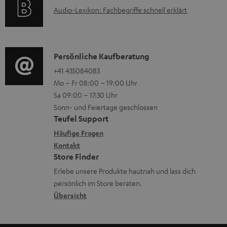
t
u
A
Audio-Lexikon: Fachbegriffe schnell erklärt
r
i
n
u
m
o
t
d
a
n
e
i
K
Persönliche Kaufberatung
t
e
r
o
o
+41 435084083
i
n
l
Mo – Fr 08:00 – 19:00 Uhr
-
n
o
z
a
Sa 09:00 – 17:30 Uhr
L
t
n
u
Sonn- und Feiertage geschlossen
d
e
a
e
Teufel Support
m
e
x
k
n
Häufige Fragen
V
n
i
Kontakt
t
z
e
Store Finder
k
d
u
r
Erlebe unsere Produkte hautnah und lass dich
o
a
r
s
persönlich im Store beraten.
n
t
G
Übersicht
a
e
a
n
n
r