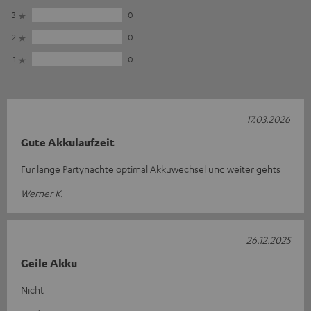
3
0
2
0
1
0
17.03.2026
Gute Akkulaufzeit
Für lange Partynächte optimal Akkuwechsel und weiter gehts
Werner K.
26.12.2025
Geile Akku
Nicht