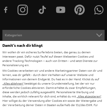
t
e
r
a
n
Kategorien
m
Damit‘s nach dir klingt
HEIMKINO
e
Unternehmen
Wir wollen dir ein sicheres Surferlebnis bieten, das genau zu deinen
l
HEIMKINO-KOMPLETTANLAGEN
Interessen passt. Dafür nutzt Teufel auf diesen Webseiten Cookies und
SUPPORT
d
andere Tracking-Technologien – auch von Dritten - und setzt Dienste zur
Teufel Onlineshops
Personalisierung ein.
SOUNDBARS
u
KARRIERE
Mit Cookies verarbeiten wir und andere Marketingpartner Daten von dir und
DEUTSCHLAND
n
lernen, was dir gefällt - durch dein Verhalten auf unserer Website und
STEREO
Informationen von deinem Endgerät. Du hast es in der Hand: Klickst du auf
PRESSE & MARKETING
g
„Alles ablehnen“
bestätigst du unsere Grundeinstellung, bei der wir nur
ÖSTERREICH
erforderliche Cookies aktivieren. Damit erhältst du zwar Empfehlungen,
SMART HOME
GESCHÄFTSKUNDEN
diese werden jedoch zufällig ausgewählt. Personalisierte Werbung und
Inhalte, die wirklich relevant für dich sind, erhältst du mit
„Alles akzeptieren“
.
SCHWEIZ
BLUETOOTH-LAUTSPRECHER
Hier willigst du der Verwendung aller Cookies ein sowie der Weitergabe und
PARTNERPROGRAMM
der Verarbeitung deiner Daten in Staaten außerhalb der EU/des EWR. Für