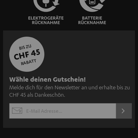
BIS ZU
CHF 45
RABATT
N
Wähle deinen Gutschein!
Melde dich für den Newsletter an und erhalte bis zu
e
CHF 45 als Dankeschön.
w
s
JETZT
EMAIL
l
ANME
WIDGET
e
t