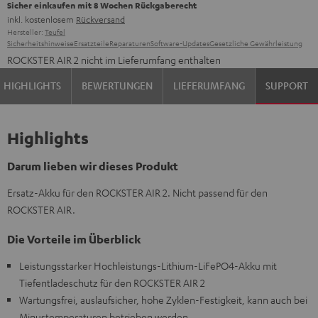
Sicher einkaufen mit 8 Wochen Rückgaberecht
inkl. kostenlosem
Rückversand
Hersteller:
Teufel
Sicherheitshinweise
Ersatzteile
Reparaturen
Software-Updates
Gesetzliche Gewährleistung
ROCKSTER AIR 2 nicht im Lieferumfang enthalten
HIGHLIGHTS
BEWERTUNGEN
LIEFERUMFANG
SUPPORT
Highlights
Darum lieben wir dieses Produkt
Ersatz-Akku für den ROCKSTER AIR 2. Nicht passend für den
ROCKSTER AIR.
Die Vorteile im Überblick
Leistungsstarker Hochleistungs-Lithium-LiFePO4-Akku mit
Tiefentladeschutz für den ROCKSTER AIR 2
Wartungsfrei, auslaufsicher, hohe Zyklen-Festigkeit, kann auch bei
Minustemperaturen betrieben werden