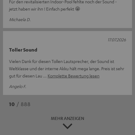
Für den revitalisierten Indoor-Pool fehlte noch der Sound -
jetzt haben wir ihn ! Einfach perfekt 🤩
Michaela D.
17.07.2026
Toller Sound
Vielen Dank für diesen Tollen Lautsprecher, der Sound ist
Weltklasse und der interne Akku hält mega lange. Preis ist sehr
gut für diesen Lau
Komplette Bewertung lesen
Angelo F.
10
/ 888
MEHR ANZEIGEN