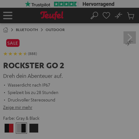
ZUM
NHALT
RINGEN
No
Abs
Startseite
Suche
Artike
im
BLUETOOTH
OUTDOOR
Waren
SALE
(888)
ROCKSTER GO 2
Dreh dein Abenteuer auf.
Wasserdicht nach IP67
Spielzeit bis zu 28 Stunden
Druckvoller Stereosound
Zeige mir mehr
Farbe:
Gray & Black
Black
Gray
Night
&
&
Black