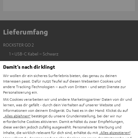
Bet
Ans
Lieferumfang
ROCKSTER GO 2
1 × USB-C Kabel – Schwarz
1 × ROCKSTER GO 2 Trageschlaufe
Damit‘s nach dir klingt
Wir wollen dir ein sicheres Surferlebnis bieten, das genau zu deinen
Interessen passt. Dafür nutzt Teufel auf diesen Webseiten Cookies und
andere Tracking-Technologien – auch von Dritten - und setzt Dienste zur
Personalisierung ein.
Mit Cookies verarbeiten wir und andere Marketingpartner Daten von dir und
lernen, was dir gefällt - durch dein Verhalten auf unserer Website und
Informationen von deinem Endgerät. Du hast es in der Hand: Klickst du auf
„Alles ablehnen“
bestätigst du unsere Grundeinstellung, bei der wir nur
erforderliche Cookies aktivieren. Damit erhältst du zwar Empfehlungen,
diese werden jedoch zufällig ausgewählt. Personalisierte Werbung und
Inhalte, die wirklich relevant für dich sind, erhältst du mit
„Alles akzeptieren“
.