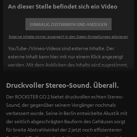
An dieser Stelle befindet sich ein Video
EINMALIG ZUSTIMMEN UND ANZEIGEN
Externe Inhalte immer anzeigen? In den Daten‑Einstellungen aktivieren
YouTube-/Vimeo-Videos sind externe Inhalte. Der
externe Inhalt kann hier mit nur einem Klick angezeigt
werden. Mit dem Anklicken des Inhalts wird zugestimmt,
dass externe Inhalte angezeigt werden. Dabei können
personenbezogene Daten an Drittplattformen
Druckvoller Stereo-Sound. Überall.
übermittelt werden.
Weitere Informationen sind in der
Der ROCKSTER GO 2 bietet druckvollen echten Stereo-
Datenschutzerklärung unter I zu finden
.
Sound, der gegenüber seinem Vorgänger nochmals
verbessert wurde. Seine in Berlin entwickelte Akustik mit
der seitlich abgeschrägten Bauform des Gehäuses sorgt
für breite Abstrahlwinkel der 2 jetzt noch effizienteren