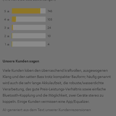
5
745
4
105
3
24
2
10
1
4
Unsere Kunden sagen
Viele Kunden loben den überraschend kraftvollen, ausgewogenen
Klang und den satten Bass trotz kompakter Bauform; häufig genannt
wird auch die sehr lange Akkulaufzeit, die robuste/wasserdichte
Verarbeitung, das gute Preis‑Leistungs‑Verhältnis sowie einfache
Bluetooth‑Kopplung und die Möglichkeit, zwei Geräte stereo zu
koppeln. Einige Kunden vermissen eine App/Equalizer.
AI-generiert aus dem Text unserer Kundenrezensionen