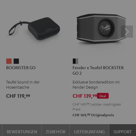
BOOMSTER
BOOMSTER
Fender
BOOMSTER GO
Fender x Teufel ROCKSTER
GO
GO
x
GO 2
Coral
Night
Teufel
Teufel Sound in der
Exklusive Sonderedition im
Red
Black
ROCKSTER
Hosentasche
Fender Design
GO
CHF 119,
CHF 139,
99
99
Deal
2
CHF 149,
99
Letzter niedrigster
Black
Preis
&
99
CHF 169,
Originalpreis
Steel
BEWERTUNGEN
ZUBEHÖR
LIEFERUMFANG
SUPPORT