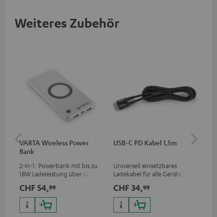
Weiteres Zubehör
VARTA Wireless Power
USB-C PD Kabel 1,5m
US
Bank
2-in-1: Powerbank mit bis zu
Universell einsetzbares
Uni
18W Ladeleistung über USB
Ladekabel für alle Geräte mit
Wat
Typ C & Wireless Charger mit
USB-C-Ladeport, passend für
zwe
CHF 54,
CHF 34,
CH
99
99
bis zu 10W Ladestrom
alle Teufel Produkte mit USB-
60 
C-Anschluss
Kop
Lap
mit