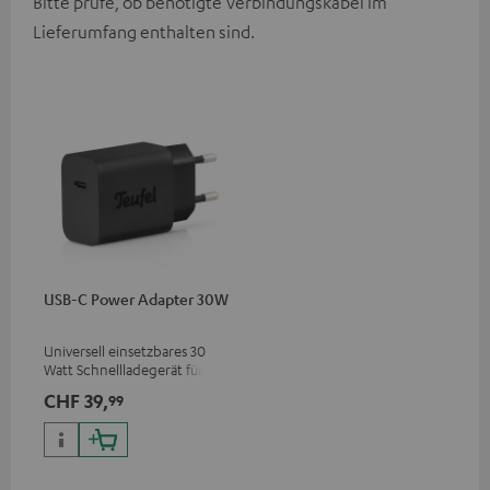
Bitte prüfe, ob benötigte Verbindungskabel im
Lieferumfang enthalten sind.
USB-C Power Adapter 30W
Universell einsetzbares 30
Watt Schnellladegerät für
Kopfhörer & Portables sowie
CHF 39,
99
Apple iPhones, Android
Smartphones, Tablets und
Geräte mit USB-C-Anschluss