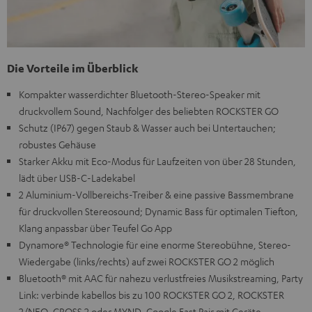
Die Vorteile im Überblick
Kompakter wasserdichter Bluetooth-Stereo-Speaker mit
druckvollem Sound, Nachfolger des beliebten ROCKSTER GO
Schutz (IP67) gegen Staub & Wasser auch bei Untertauchen;
robustes Gehäuse
Starker Akku mit Eco-Modus für Laufzeiten von über 28 Stunden,
lädt über USB-C-Ladekabel
2 Aluminium-Vollbereichs-Treiber & eine passive Bassmembrane
für druckvollen Stereosound; Dynamic Bass für optimalen Tiefton,
Klang anpassbar über Teufel Go App
Dynamore® Technologie für eine enorme Stereobühne, Stereo-
Wiedergabe (links/rechts) auf zwei ROCKSTER GO 2 möglich
Bluetooth® mit AAC für nahezu verlustfreies Musikstreaming, Party
Link: verbinde kabellos bis zu 100 ROCKSTER GO 2, ROCKSTER
2/NEO, CROSS 2 oder MYND, Google Fast Pair mit Geräte-