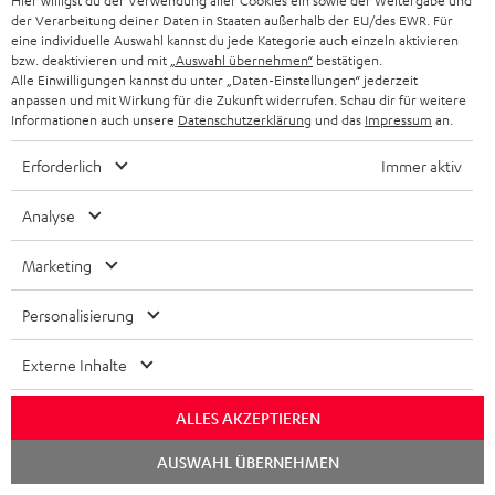
Hier willigst du der Verwendung aller Cookies ein sowie der Weitergabe und
der Verarbeitung deiner Daten in Staaten außerhalb der EU/des EWR. Für
eine individuelle Auswahl kannst du jede Kategorie auch einzeln aktivieren
bzw. deaktivieren und mit
„Auswahl übernehmen“
bestätigen.
Alle Einwilligungen kannst du unter „Daten-Einstellungen“ jederzeit
Hinweis: ROCKSTER GO 2 ist nicht kompatibel zu Vorgänger-Modell
anpassen und mit Wirkung für die Zukunft widerrufen. Schau dir für weitere
ROCKSTER GO
Informationen auch unsere
Datenschutzerklärung
und das
Impressum
an.
Erforderlich
Immer aktiv
Downloads und Service
Analyse
Marketing
D
Bedienungsanleitung: ROCKSTER GO 2
o
Konformitätserklärung: ROCKSTER GO 2
Personalisierung
k
Quick Start Guide: ROCKSTER GO 2
Externe Inhalte
u
Safety Booklet: ROCKSTER GO 2
m
ALLES AKZEPTIEREN
e
Chat
AUSWAHL ÜBERNEHMEN
n
starten
Hilfe zu diesem Produkt