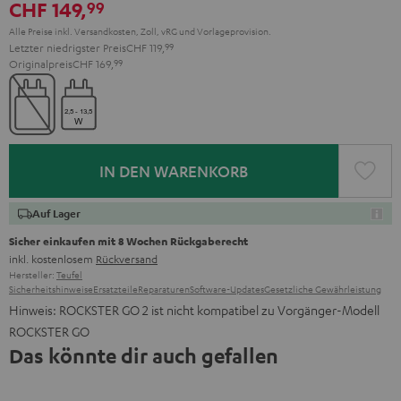
CHF 149,
99
Red
Black
Alle Preise inkl. Versandkosten, Zoll, vRG und Vorlageprovision.
Letzter niedrigster Preis
CHF 119,
99
Originalpreis
CHF 169,
99
IN DEN WARENKORB
Auf Lager
Sicher einkaufen mit 8 Wochen Rückgaberecht
inkl. kostenlosem
Rückversand
Hersteller:
Teufel
Sicherheitshinweise
Ersatzteile
Reparaturen
Software-Updates
Gesetzliche Gewährleistung
Hinweis: ROCKSTER GO 2 ist nicht kompatibel zu Vorgänger-Modell
ROCKSTER GO
Das könnte dir auch gefallen