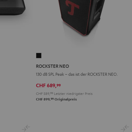
ROCKSTER
NEO
ROCKSTER NEO
Schwarz
130 dB SPL Peak – das ist der ROCKSTER NEO.
CHF 689,
99
CHF 589,
99
Letzter niedrigster Preis
99
CHF 899,
Originalpreis