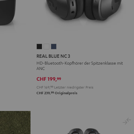
REAL
REAL
REAL
BLUE
BLUE
BLUE
REAL BLUE NC 3
NC
NC
NC
HD-Bluetooth-Kopfhörer der Spitzenklasse mit
ANC
3
3
3
Night
Pearl
Steel
CHF 199,
99
Black
White
Blue
CHF 169,
99
Letzter niedrigster Preis
99
CHF 239,
Originalpreis