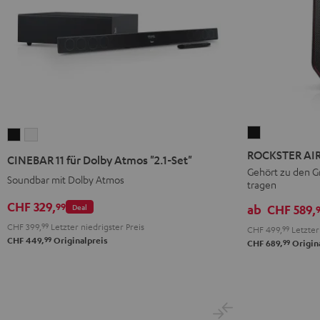
ROCKSTER
CINEBAR
CINEBAR
AIR
11
11
ROCKSTER AIR
CINEBAR 11 für Dolby Atmos "2.1-Set"
2
für
für
Gehört zu den Gr
Soundbar mit Dolby Atmos
tragen
Schwarz
Dolby
Dolby
Atmos
Atmos
CHF 329,
99
Deal
ab
CHF 589,
"2.1-
"2.1-
CHF 399,
99
Letzter niedrigster Preis
CHF 499,
99
Letzter 
Set"
Set"
99
CHF 449,
Originalpreis
99
CHF 689,
Origin
Schwarz
Weiß