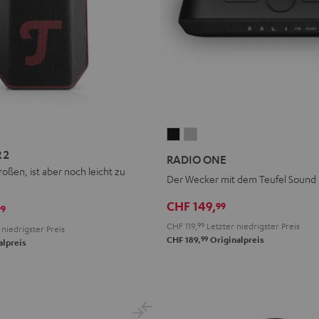
RADIO
RADIO
ONE
ONE
 2
RADIO ONE
Black
Light
oßen, ist aber noch leicht zu
Der Wecker mit dem Teufel Sound
Gray
CHF 149,
99
99
CHF 119,
99
Letzter niedrigster Preis
niedrigster Preis
99
CHF 189,
Originalpreis
alpreis