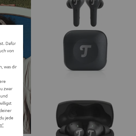
st. Dafür
auch von
, was dir
ere
du zwar
 und
willigst
deiner
du jede
n“