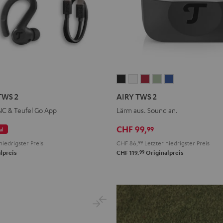
IRY
AIRY
AIRY
AIRY
AIRY
AIRY
TS
PORTS
TWS
TWS
TWS
TWS
TWS
TWS 2
AIRY TWS 2
WS
2
2
2
2
2
NC & Teufel Go App
Lärm aus. Sound an.
Night
Pure
Ruby
Sage
Space
pace
Black
White
Red
Green
Blue
CHF 99,
99
al
lue
niedrigster Preis
CHF 86,
99
Letzter niedrigster Preis
99
lpreis
CHF 119,
Originalpreis