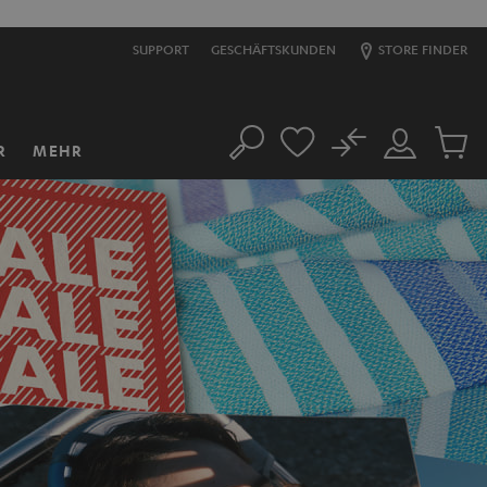
SUPPORT
GESCHÄFTSKUNDEN
STORE FINDER
No
R
MEHR
Suche
Mein
Artikel
Konto
im
Warenk