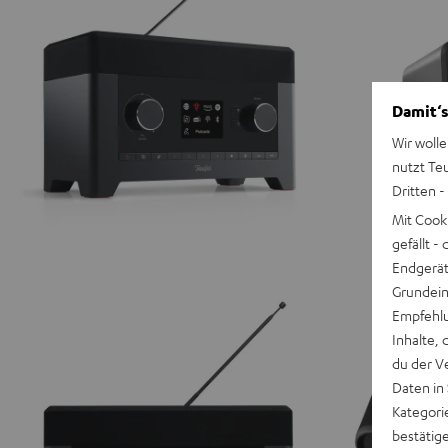
Damit‘s
Wir wolle
nutzt Te
Dritten -
Mit Cook
gefällt 
Endgerät.
Grundeins
Empfehlu
Inhalte, 
du der V
Daten in
Kategori
bestätig