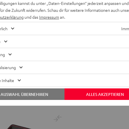
willigungen kannst du unter „Daten-Einstellungen“ jederzeit anpassen und
für die Zukunft widerrufen. Schau dir für weitere Informationen auch uns
utzerklärung
und das
Impressum
an.
rlich
Imme
e
ER
ing
lisierung
testen Radios in Europa.
 Inhalte
niedrigster Preis
lpreis
AUSWAHL ÜBERNEHMEN
ALLES AKZEPTIEREN