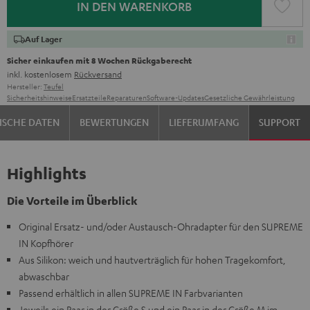
IN DEN WARENKORB
Auf Lager
Sicher einkaufen mit 8 Wochen Rückgaberecht
inkl. kostenlosem
Rückversand
Hersteller:
Teufel
Sicherheitshinweise
Ersatzteile
Reparaturen
Software-Updates
Gesetzliche Gewährleistung
ISCHE DATEN
BEWERTUNGEN
LIEFERUMFANG
SUPPORT
Highlights
Die Vorteile im Überblick
Original Ersatz- und/oder Austausch-Ohradapter für den SUPREME
IN Kopfhörer
Aus Silikon: weich und hautverträglich für hohen Tragekomfort,
abwaschbar
Passend erhältlich in allen SUPREME IN Farbvarianten
Jeweils ein Paar in der Größe S und ein Paar in der Größe M im