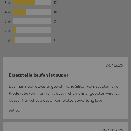
5
17
4
10
3
0
2
2
1
1
27.11.2025
Ersatzteile kaufen ist super
Das man noch etwas ungewöhnliche Silikon-Ohradapter für ein
Produkt bekommen kann, dass nicht mehr angeboten wird ist
klasse! Nur schade das
Komplette Bewertung lesen
Nils A.
05.08.2025