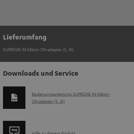
Lieferumfang
SUPREME IN Silikon-Ohradapter (S, M)
Downloads und Service
D
Bedienungsanleitung: SUPREME IN Silikon-
Ohradapter (S, M)
o
k
u
m
P
Hilfe zu diesem Produkt