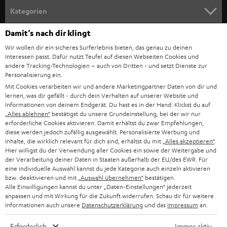
n
Kategorien
m
Damit‘s nach dir klingt
HEIMKINO
e
Unternehmen
Wir wollen dir ein sicheres Surferlebnis bieten, das genau zu deinen
l
HEIMKINO-KOMPLETTANLAGEN
Interessen passt. Dafür nutzt Teufel auf diesen Webseiten Cookies und
SUPPORT
d
andere Tracking-Technologien – auch von Dritten - und setzt Dienste zur
Teufel Onlineshops
Personalisierung ein.
SOUNDBARS
u
KARRIERE
Mit Cookies verarbeiten wir und andere Marketingpartner Daten von dir und
DEUTSCHLAND
n
lernen, was dir gefällt - durch dein Verhalten auf unserer Website und
STEREO
Informationen von deinem Endgerät. Du hast es in der Hand: Klickst du auf
PRESSE & MARKETING
g
„Alles ablehnen“
bestätigst du unsere Grundeinstellung, bei der wir nur
ÖSTERREICH
erforderliche Cookies aktivieren. Damit erhältst du zwar Empfehlungen,
SMART HOME
GESCHÄFTSKUNDEN
diese werden jedoch zufällig ausgewählt. Personalisierte Werbung und
Inhalte, die wirklich relevant für dich sind, erhältst du mit
„Alles akzeptieren“
.
SCHWEIZ
BLUETOOTH-LAUTSPRECHER
Hier willigst du der Verwendung aller Cookies ein sowie der Weitergabe und
PARTNERPROGRAMM
der Verarbeitung deiner Daten in Staaten außerhalb der EU/des EWR. Für
KOPFHÖRER
eine individuelle Auswahl kannst du jede Kategorie auch einzeln aktivieren
NIEDERLANDE
BLOG
bzw. deaktivieren und mit
„Auswahl übernehmen“
bestätigen.
Alle Einwilligungen kannst du unter „Daten-Einstellungen“ jederzeit
BLUETOOTH-KOPFHÖRER
NEWSLETTER
anpassen und mit Wirkung für die Zukunft widerrufen. Schau dir für weitere
BELGIEN
Informationen auch unsere
Datenschutzerklärung
und das
Impressum
an.
STEREOANLAGEN
STORES
Erforderlich
Immer aktiv