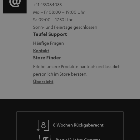
o
o
+41 435084083
l
i
n
Mo – Fr 08:00 – 19:00 Uhr
-
n
a
o
z
Sa 09:00 – 17:30 Uhr
L
t
d
n
u
Sonn- und Feiertage geschlossen
e
a
e
e
Teufel Support
m
x
k
n
n
Häufige Fragen
V
i
Kontakt
t
z
e
Store Finder
k
d
u
r
Erlebe unsere Produkte hautnah und lass dich
o
a
r
s
persönlich im Store beraten.
n
t
G
Übersicht
a
e
a
n
n
r
d
a
n
8 Wochen Rückgaberecht
t
i
Bis zu 12 Jahre Garantie