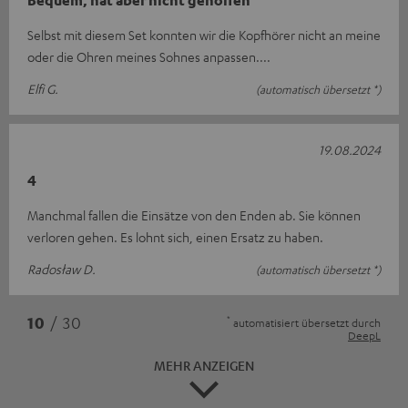
Bequem, hat aber nicht geholfen
Selbst mit diesem Set konnten wir die Kopfhörer nicht an meine
oder die Ohren meines Sohnes anpassen....
Elfi G.
(automatisch übersetzt *)
19.08.2024
4
Manchmal fallen die Einsätze von den Enden ab. Sie können
verloren gehen. Es lohnt sich, einen Ersatz zu haben.
Radosław D.
(automatisch übersetzt *)
*
10
/ 30
automatisiert übersetzt durch
DeepL
MEHR ANZEIGEN