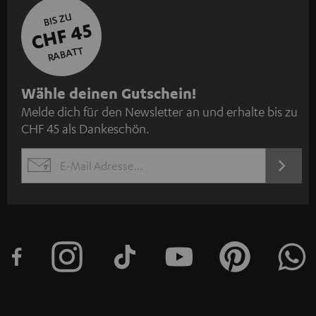
BIS ZU
CHF 45
RABATT
N
Wähle deinen Gutschein!
Melde dich für den Newsletter an und erhalte bis zu
e
CHF 45 als Dankeschön.
w
s
JETZT
EMAIL
l
ANME
WIDGET
e
t
t
e
r
a