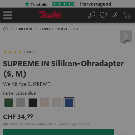
ZUM
NHALT
RINGEN
No
Abs
Startseite
Suche
Artike
im
ZUBEHÖR
KOPFHOERER ZUBEHOER
Waren
(30)
SUPREME IN Silikon-Ohradapter
(S, M)
We All Are SUPREME.
Farbe:
Space Blue
Ivy
Moon
Night
Pale
Sand
Space
Green
Gray
Black
Gold
White
Blue
CHF 34,
99
Alle Preise inkl. Versandkosten, Zoll, vRG und Vorlageprovision.