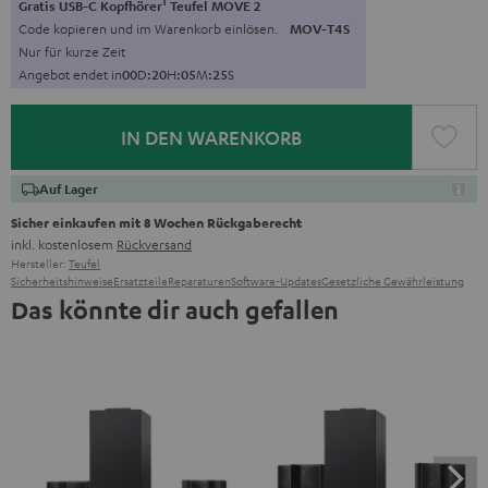
1
Gratis USB-C Kopfhörer
Teufel MOVE 2
Code kopieren und im Warenkorb einlösen.
MOV-T4S
Nur für kurze Zeit
Angebot endet in
0
0
D
:
2
0
H
:
0
5
M
:
2
4
S
IN DEN WARENKORB
Auf Lager
Sicher einkaufen mit 8 Wochen Rückgaberecht
inkl. kostenlosem
Rückversand
Hersteller:
Teufel
Sicherheitshinweise
Ersatzteile
Reparaturen
Software-Updates
Gesetzliche Gewährleistung
Das könnte dir auch gefallen