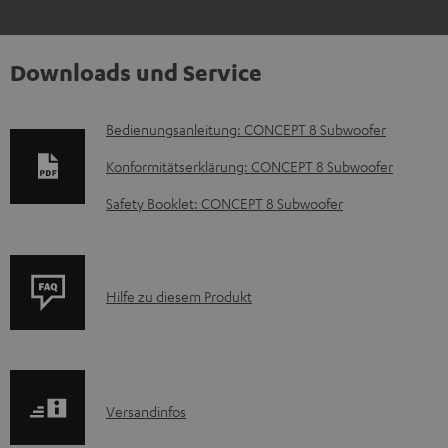
Downloads und Service
D
Bedienungsanleitung: CONCEPT 8 Subwoofer
o
Konformitätserklärung: CONCEPT 8 Subwoofer
k
Safety Booklet: CONCEPT 8 Subwoofer
u
m
e
P
Hilfe zu diesem Produkt
n
r
t
o
e
d
z
I
Versandinfos
u
u
n