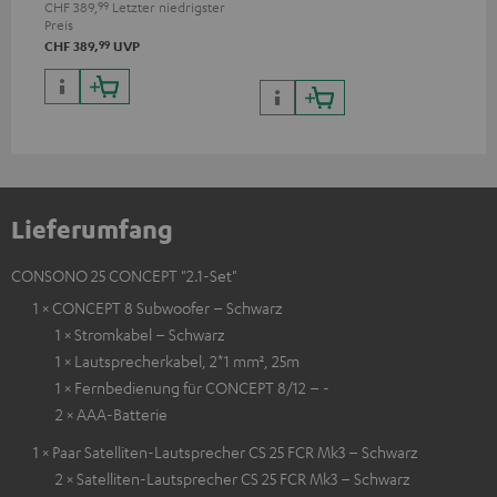
Bildqualität mit lebensechten
CHF 389,
99
Letzter niedrigster
Kontrasten und Farben
Preis
99
CHF 389,
UVP
Lieferumfang
CONSONO 25 CONCEPT "2.1-Set"
1 × CONCEPT 8 Subwoofer – Schwarz
1 × Stromkabel – Schwarz
1 × Lautsprecherkabel, 2*1 mm², 25m
1 × Fernbedienung für CONCEPT 8/12 – -
2 × AAA-Batterie
1 × Paar Satelliten-Lautsprecher CS 25 FCR Mk3 – Schwarz
2 × Satelliten-Lautsprecher CS 25 FCR Mk3 – Schwarz