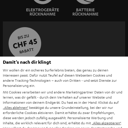
BIS ZU
CHF 45
RABATT
Damit‘s nach dir klingt
N
Wähle deinen Gutschein!
Wir wollen dir ein sicheres Surferlebnis bieten, das genau zu deinen
Melde dich für den Newsletter an und erhalte bis zu
e
Interessen passt. Dafür nutzt Teufel auf diesen Webseiten Cookies und
CHF 45 als Dankeschön.
andere Tracking-Technologien – auch von Dritten - und setzt Dienste zur
w
Personalisierung ein.
s
Mit Cookies verarbeiten wir und andere Marketingpartner Daten von dir und
lernen, was dir gefällt - durch dein Verhalten auf unserer Website und
JETZT
EMAIL
l
ANME
Informationen von deinem Endgerät. Du hast es in der Hand: Klickst du auf
WIDGET
„Alles ablehnen“
bestätigst du unsere Grundeinstellung, bei der wir nur
e
erforderliche Cookies aktivieren. Damit erhältst du zwar Empfehlungen,
t
diese werden jedoch zufällig ausgewählt. Personalisierte Werbung und
Inhalte, die wirklich relevant für dich sind, erhältst du mit
„Alles akzeptieren“
.
t