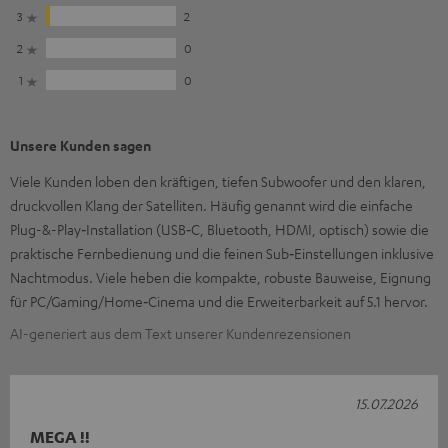
3
2
2
0
1
0
Unsere Kunden sagen
Viele Kunden loben den kräftigen, tiefen Subwoofer und den klaren,
druckvollen Klang der Satelliten. Häufig genannt wird die einfache
Plug-&-Play‑Installation (USB‑C, Bluetooth, HDMI, optisch) sowie die
praktische Fernbedienung und die feinen Sub‑Einstellungen inklusive
Nachtmodus. Viele heben die kompakte, robuste Bauweise, Eignung
für PC/Gaming/Home‑Cinema und die Erweiterbarkeit auf 5.1 hervor.
AI-generiert aus dem Text unserer Kundenrezensionen
15.07.2026
MEGA !!