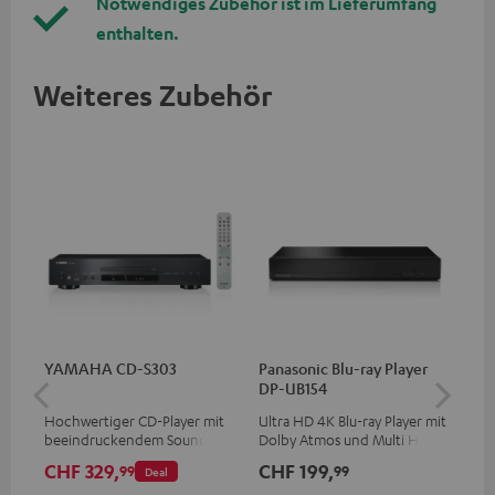
Notwendiges Zubehör ist im Lieferumfang
enthalten.
Weiteres Zubehör
YAMAHA CD-S303
Panasonic Blu-ray Player
1,5
DP-UB154
C7
Hochwertiger CD-Player mit
Ultra HD 4K Blu-ray Player mit
Ver
beeindruckendem Sound und
Dolby Atmos und Multi HDR-
Kab
wertiger Verarbeitung
Unterstützung inklusive
mm
CHF 329,
CHF 199,
CH
99
99
Deal
HDR10+ für eine überragende