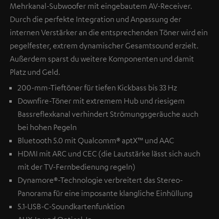
Mehrkanal-Subwoofer mit eingebautem AV-Receiver.
Durch die perfekte Integration und Anpassung der
internen Verstärker an die entsprechenden Töner wird ein
pegelfester, extrem dynamischer Gesamtsound erzielt.
Außerdem sparst du weitere Komponenten und damit
Platz und Geld.
200-mm-Tieftöner für tiefen Kickbass bis 33 Hz
Downfire-Töner mit extremem Hub und riesigem
Bassreflexkanal verhindert Strömungsgeräuche auch
bei hohen Pegeln
Bluetooth 5.0 mit Qualcomm® aptX™ und AAC
HDMI mit ARC und CEC (die Lautstärke lässt sich auch
mit der TV-Fernbedienung regeln)
Dynamore®-Technologie verbreitert das Stereo-
Panorama für eine imposante klangliche Einhüllung
5.1-USB-C-Soundkartenfunktion