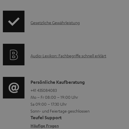
k
m
f
t
H
o
F
e
I
Gesetzliche Gewährleistung
r
A
r
n
m
Q
u
f
a
s
n
o
t
t
A
Audio-Lexikon: Fachbegriffe schnell erklärt
r
i
e
u
m
o
r
d
a
n
l
i
K
Persönliche Kaufberatung
t
e
a
o
o
+41 435084083
i
n
Mo – Fr 08:00 – 19:00 Uhr
d
-
n
o
z
Sa 09:00 – 17:30 Uhr
e
L
t
n
u
Sonn- und Feiertage geschlossen
n
e
a
e
Teufel Support
m
x
k
n
Häufige Fragen
V