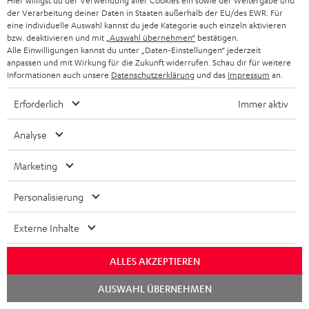
Hier willigst du der Verwendung aller Cookies ein sowie der Weitergabe und
der Verarbeitung deiner Daten in Staaten außerhalb der EU/des EWR. Für
e
eine individuelle Auswahl kannst du jede Kategorie auch einzeln aktivieren
r
bzw. deaktivieren und mit
„Auswahl übernehmen“
bestätigen.
Alle Einwilligungen kannst du unter „Daten-Einstellungen“ jederzeit
a
anpassen und mit Wirkung für die Zukunft widerrufen. Schau dir für weitere
Informationen auch unsere
Datenschutzerklärung
und das
Impressum
an.
n
Kategorien
m
Erforderlich
Immer aktiv
HEIMKINO
e
Unternehmen
Analyse
l
HEIMKINO-KOMPLETTANLAGEN
SUPPORT
d
Teufel Onlineshops
Marketing
SOUNDBARS
u
KARRIERE
DEUTSCHLAND
Personalisierung
n
STEREO
PRESSE & MARKETING
g
Externe Inhalte
ÖSTERREICH
SMART HOME
GESCHÄFTSKUNDEN
ALLES AKZEPTIEREN
SCHWEIZ
BLUETOOTH-LAUTSPRECHER
PARTNERPROGRAMM
Chat
AUSWAHL ÜBERNEHMEN
starten
KOPFHÖRER
NIEDERLANDE
BLOG