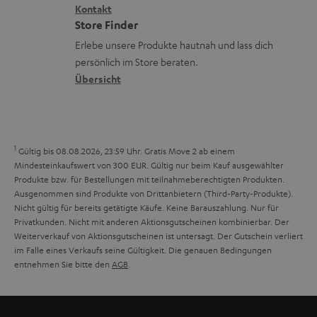
i
Kontakt
t
z
e
Store Finder
k
d
u
r
Erlebe unsere Produkte hautnah und lass dich
o
a
r
s
persönlich im Store beraten.
n
t
G
Übersicht
a
e
a
n
n
r
d
a
1
Gültig bis 08.08.2026, 23:59 Uhr. Gratis Move 2 ab einem
n
Mindesteinkaufswert von 300 EUR. Gültig nur beim Kauf ausgewählter
Produkte bzw. für Bestellungen mit teilnahmeberechtigten Produkten.
t
Ausgenommen sind Produkte von Drittanbietern (Third-Party-Produkte).
i
Nicht gültig für bereits getätigte Käufe. Keine Barauszahlung. Nur für
Privatkunden. Nicht mit anderen Aktionsgutscheinen kombinierbar. Der
e
Weiterverkauf von Aktionsgutscheinen ist untersagt. Der Gutschein verliert
im Falle eines Verkaufs seine Gültigkeit. Die genauen Bedingungen
entnehmen Sie bitte den
AGB
.