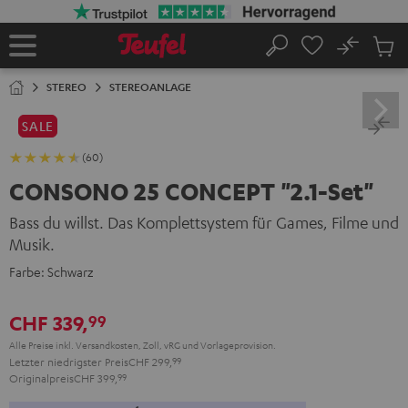
ZUM
NHALT
RINGEN
No
Abs
Startseite
Suche
Artike
im
STEREO
STEREOANLAGE
Waren
SALE
(60)
CONSONO 25 CONCEPT "2.1-Set"
Bass du willst. Das Komplettsystem für Games, Filme und
Musik.
Farbe:
Schwarz
CHF 339,
99
Alle Preise inkl. Versandkosten, Zoll, vRG und Vorlageprovision.
Letzter niedrigster Preis
CHF 299,
99
Originalpreis
CHF 399,
99