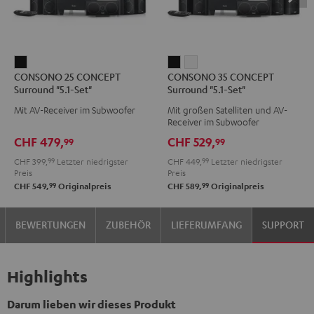
CONSONO
CONSONO
CONSONO
CONSONO 25 CONCEPT
CONSONO 35 CONCEPT
25
35
35
Surround "5.1-Set"
Surround "5.1-Set"
CONCEPT
CONCEPT
CONCEPT
Mit AV-Receiver im Subwoofer
Mit großen Satelliten und AV-
Surround
Surround
Surround
Receiver im Subwoofer
"5.1-
"5.1-
"5.1-
CHF 479,
CHF 529,
99
99
Set"
Set"
Set"
CHF 399,
99
Letzter niedrigster
CHF 449,
99
Letzter niedrigster
Schwarz
Schwarz
Weiß
Preis
Preis
99
99
CHF 549,
Originalpreis
CHF 589,
Originalpreis
BEWERTUNGEN
ZUBEHÖR
LIEFERUMFANG
SUPPORT
Highlights
Darum lieben wir dieses Produkt