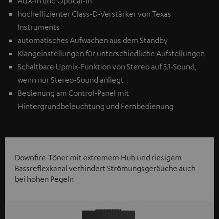
AUX-In und Optical-In
hocheffizienter Class-D-Verstärker von Texas
Instruments
automatisches Aufwachen aus dem Standby
Klangeinstellungen für unterschiedliche Aufstellungen
Schaltbare Upmix-Funktion von Stereo auf 5.1-Sound,
wenn nur Stereo-Sound anliegt
Bedienung am Control-Panel mit
Hintergrundbeleuchtung und Fernbedienung
Downfire-Töner mit extremem Hub und riesigem
Bassreflexkanal verhindert Strömungsgeräuche auch
bei hohen Pegeln