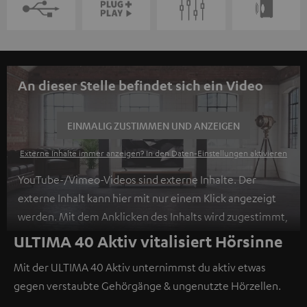
An dieser Stelle befindet sich ein Video
EINMALIG ZUSTIMMEN UND ANZEIGEN
Externe Inhalte immer anzeigen? In den Daten‑Einstellungen aktivieren
YouTube-/Vimeo-Videos sind externe Inhalte. Der
externe Inhalt kann hier mit nur einem Klick angezeigt
werden. Mit dem Anklicken des Inhalts wird zugestimmt,
dass externe Inhalte angezeigt werden. Dabei können
ULTIMA 40 Aktiv vitalisiert Hörsinne
personenbezogene Daten an Drittplattformen
Mit der ULTIMA 40 Aktiv unternimmst du aktiv etwas
übermittelt werden.
Weitere Informationen sind in der
gegen verstaubte Gehörgänge & ungenutzte Hörzellen.
Datenschutzerklärung unter I zu finden
.