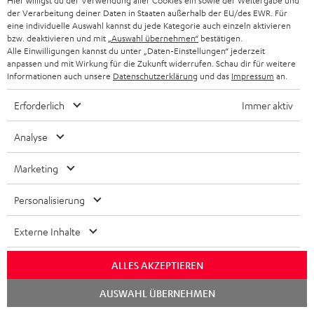
Hier willigst du der Verwendung aller Cookies ein sowie der Weitergabe und
enthalten.
der Verarbeitung deiner Daten in Staaten außerhalb der EU/des EWR. Für
eine individuelle Auswahl kannst du jede Kategorie auch einzeln aktivieren
bzw. deaktivieren und mit
„Auswahl übernehmen“
bestätigen.
Weiteres Zubehör
Alle Einwilligungen kannst du unter „Daten-Einstellungen“ jederzeit
anpassen und mit Wirkung für die Zukunft widerrufen. Schau dir für weitere
Informationen auch unsere
Datenschutzerklärung
und das
Impressum
an.
Erforderlich
Immer aktiv
Analyse
Marketing
Personalisierung
EFFEKT 2
Panasonic Blu-ray Player
Hi
Externe Inhalte
DP-UB154
mit
Kabelloses, aktives Stereo-
Ultra HD 4K Blu-ray Player mit
Hi
ALLES AKZEPTIEREN
Lautsprecher-Paar als Rear-
Dolby Atmos und Multi HDR-
unt
Speaker-Erweiterungsset für
Unterstützung inklusive
wie
CHF 399,
CHF 199,
CH
99
99
geeignete Teufel Systeme
HDR10+ für eine überragende
Chat
AUSWAHL ÜBERNEHMEN
starten
Bildqualität mit lebensechten
Kontrasten und Farben