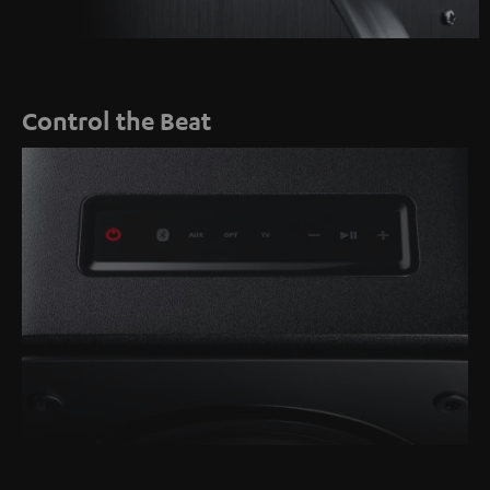
Control the Beat
EIN/AUS
Bluetooth
AUX
Optisch
TV
Lautstärke
Play/Pause
Lautstärke
via
verringern
erhöhen
HDMI