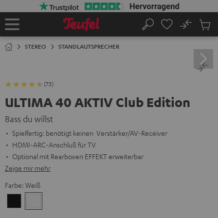
ZUM
NHALT
RINGEN
No
Abs
Startseite
Suche
Artike
im
STEREO
STANDLAUTSPRECHER
Waren
(73)
ULTIMA 40 AKTIV Club Edition
Bass du willst
Spielfertig: benötigt keinen Verstärker/AV-Receiver
HDMI-ARC-Anschluß für TV
Optional mit Rearboxen EFFEKT erweiterbar
Zeige mir mehr
Farbe:
Weiß
Schwarz
Weiß