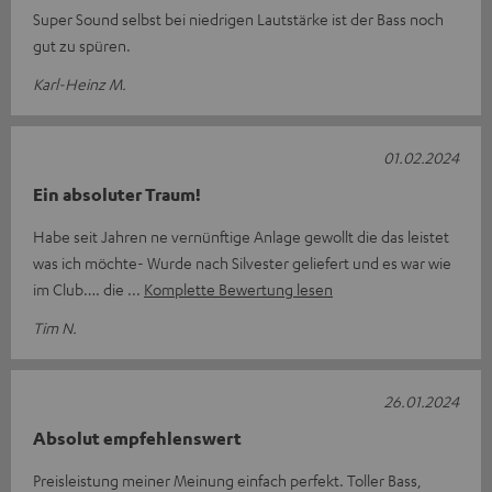
Super Sound selbst bei niedrigen Lautstärke ist der Bass noch
gut zu spüren.
Karl-Heinz M.
01.02.2024
Ein absoluter Traum!
Habe seit Jahren ne vernünftige Anlage gewollt die das leistet
was ich möchte- Wurde nach Silvester geliefert und es war wie
im Club…. die
Komplette Bewertung lesen
Tim N.
26.01.2024
Absolut empfehlenswert
Preisleistung meiner Meinung einfach perfekt. Toller Bass,