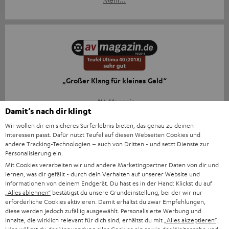
„Großer Klang für kleines Geld“
AV-Magazin
Damit‘s nach dir klingt
31.10.2018
Wir wollen dir ein sicheres Surferlebnis bieten, das genau zu deinen
Mehr...
Interessen passt. Dafür nutzt Teufel auf diesen Webseiten Cookies und
andere Tracking-Technologien – auch von Dritten - und setzt Dienste zur
Personalisierung ein.
Mit Cookies verarbeiten wir und andere Marketingpartner Daten von dir und
lernen, was dir gefällt - durch dein Verhalten auf unserer Website und
Zubehör
Informationen von deinem Endgerät. Du hast es in der Hand: Klickst du auf
„Alles ablehnen“
bestätigst du unsere Grundeinstellung, bei der wir nur
erforderliche Cookies aktivieren. Damit erhältst du zwar Empfehlungen,
diese werden jedoch zufällig ausgewählt. Personalisierte Werbung und
Notwendiges Zubehör ist im Lieferumfang
Inhalte, die wirklich relevant für dich sind, erhältst du mit
„Alles akzeptieren“
.