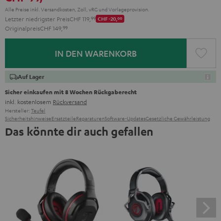
Alle Preise inkl. Versandkosten, Zoll, vRG und Vorlageprovision.
Letzter niedrigster Preis
CHF 119,
99
CHF -20,
00
Originalpreis
CHF 149,
99
IN DEN WARENKORB
Auf Lager
Sicher einkaufen mit 8 Wochen Rückgaberecht
inkl. kostenlosem
Rückversand
Hersteller:
Teufel
Sicherheitshinweise
Ersatzteile
Reparaturen
Software-Updates
Gesetzliche Gewährleistung
Das könnte dir auch gefallen