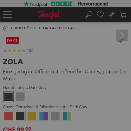
ZUM
NHALT
RINGEN
No
Abs
Startseite
Suche
Artike
im
KOPFHÖRER
ON-EAR OVER-EAR
Waren
DEAL
(110)
ZOLA
Einzigartig im Office, mitreißend bei Games, präzise bei
Musik
Haupteinheit:
Dark Gray
Dark
Light
Gray
Gray
Cover, Ohrpolster & Mikrofonschutz:
Dark Gray
Coral
Dark
Golden
Grape
Light
Teal
Red
Gray
Amber
&
Gray
&
CHF 99,
99
Aqua
Lime