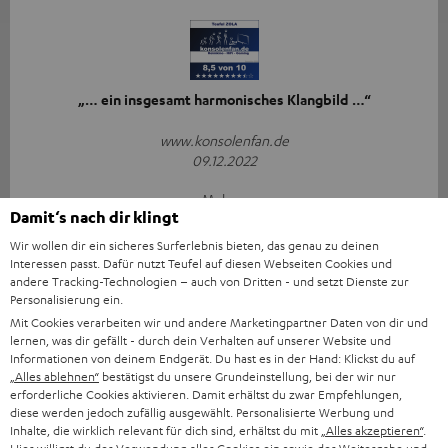
„… ein insgesamt harmonisches Klangbild …“
www.konsolenfan.de
09.12.2022
Mehr...
Damit‘s nach dir klingt
Wir wollen dir ein sicheres Surferlebnis bieten, das genau zu deinen
Interessen passt. Dafür nutzt Teufel auf diesen Webseiten Cookies und
andere Tracking-Technologien – auch von Dritten - und setzt Dienste zur
Personalisierung ein.
Mit Cookies verarbeiten wir und andere Marketingpartner Daten von dir und
lernen, was dir gefällt - durch dein Verhalten auf unserer Website und
„… überzeugt mit breitem und ausgewogenem Klang für
Informationen von deinem Endgerät. Du hast es in der Hand: Klickst du auf
die Preisklasse…“
„Alles ablehnen“
bestätigst du unsere Grundeinstellung, bei der wir nur
erforderliche Cookies aktivieren. Damit erhältst du zwar Empfehlungen,
diese werden jedoch zufällig ausgewählt. Personalisierte Werbung und
www.gameswelt.de
Inhalte, die wirklich relevant für dich sind, erhältst du mit
„Alles akzeptieren“
.
04.12.2022