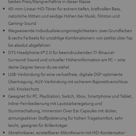
besten Preis/Klangverhältnis in dieser Klasse
40-mm-Linear-HD-Töner für extrem tiefen, kraftvollen Bass,
natürliche Mitten und seidige Höhen bei Musik, Filmton und
Gaming-Sound
Wegweisende Individualisierungsmöglichkeiten: zwei Grundfarben
& sechs Farbsets für unzählige Kombinationen: von zeitlos über hip
bis absolut abgefahren
DTS Headphone:X® 2.0 für beeindruckenden 7.1-Binaural-
Surround-Sound und virtueller Höheninformation am PC – orte
deine Gegner bevor du sie siehst
USB-Verbindung für eine verlustfreie, digitale DSP-optimierte
Übertragung, AUX-Verbindung mit sicherem Bajonettverschluss
inkl. Knickschutz
Geeignet für PC, PlayStation, Switch, Xbox, Smartphone und Tablet,
Inline-Fernbedienung mit Lautstärkeregelung und
Stummschaltung, Immersion Over Ear Capsules mit dicker,
atmungsaktiver Stoffpolsterung für hohen Tragekomfort, sehr
leicht, geeignet für Brillenträger
Abnehmbarer, einstellbarer Mikrofonarm mit HD-Kondensator-