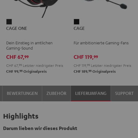
CAGE
CAGE
CAGE ONE
CAGE
ONE
Schwarz
Night
Dein Einstieg in amtlichen
Für ambitionierte Gaming-Fans
Black
Gaming-Sound
CHF 67,
CHF 119,
99
99
CHF 67,
99
Letzter niedrigster Preis
CHF 119,
99
Letzter niedrigster Preis
99
99
CHF 99,
Originalpreis
CHF 189,
Originalpreis
BEWERTUNGEN
ZUBEHÖR
LIEFERUMFANG
SUPPORT
Highlights
Darum lieben wir dieses Produkt