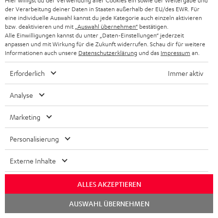
Hier willigst du der Verwendung aller Cookies ein sowie der Weitergabe und
der Verarbeitung deiner Daten in Staaten außerhalb der EU/des EWR. Für
Mehr...
eine individuelle Auswahl kannst du jede Kategorie auch einzeln aktivieren
bzw. deaktivieren und mit
„Auswahl übernehmen“
bestätigen.
Alle Einwilligungen kannst du unter „Daten-Einstellungen“ jederzeit
anpassen und mit Wirkung für die Zukunft widerrufen. Schau dir für weitere
Informationen auch unsere
Datenschutzerklärung
und das
Impressum
an.
Erforderlich
Immer aktiv
„… ein sehr gelungenes Modell…“
Analyse
www.allround-pc.com
Marketing
22.11.2022
Personalisierung
Mehr...
Externe Inhalte
ALLES AKZEPTIEREN
Chat
AUSWAHL ÜBERNEHMEN
starten
„… weiß im Test nicht nur durch seine hohe